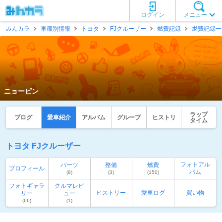
ログイン
メニュー
みんカラ
車種別情報
トヨタ
FJクルーザー
燃費記録
燃費記録一
ニョーピン
ラップ
ブログ
愛車紹介
アルバム
グループ
ヒストリ
タイム
トヨタ FJクルーザー
フォトアル
パーツ
整備
燃費
プロフィール
バム
(9)
(3)
(150)
フォトギャラ
クルマレビ
ヒストリー
愛車ログ
買い物
リー
ュー
(66)
(1)