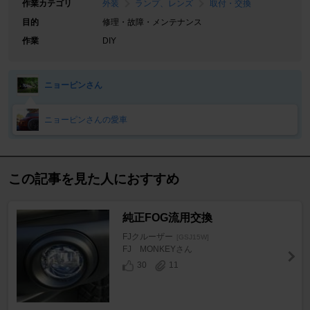
作業カテゴリ
外装
ランプ、レンズ
取付・交換
目的
修理・故障・メンテナンス
作業
DIY
ニョーピンさん
ニョーピンさんの愛車
この記事を見た人におすすめ
純正FOG流用交換
FJクルーザー
[GSJ15W]
FJ MONKEYさん
30
11