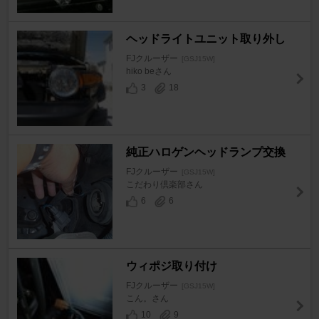
ヘッドライトユニット取り外し
FJクルーザー
[GSJ15W]
hiko beさん
3
18
純正ハロゲンヘッドランプ交換
FJクルーザー
[GSJ15W]
こだわり倶楽部さん
6
6
ウィポジ取り付け
FJクルーザー
[GSJ15W]
こん。さん
10
9