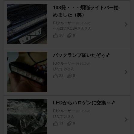
108発・・・煩悩ライトバー始
めました（笑）
FJクルーザー
[GSJ15W]
へっぽこKOBAさんさん
28
8
バックランプ届いたぞぅ🎵
FJクルーザー
[GSJ15W]
ひなすけさん
28
0
LEDからハロゲンに交換～🎵
FJクルーザー
[GSJ15W]
ひなすけさん
31
0