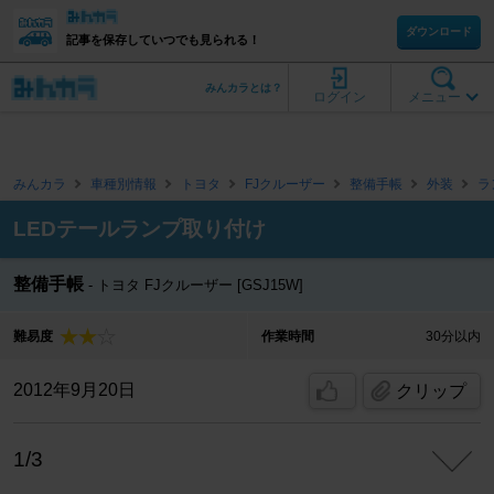
ダウンロード
記事を保存していつでも見られる！
みんカラとは？
ログイン
メニュー
みんカラ
車種別情報
トヨタ
FJクルーザー
整備手帳
外装
ラ
LEDテールランプ取り付け
整備手帳
トヨタ FJクルーザー [GSJ15W]
難易度
作業時間
30分以内
2012年9月20日
クリップ
1/3