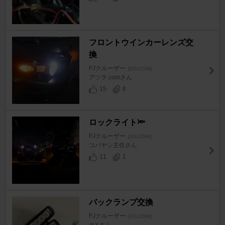
フロントウインカーレンズ交
換
FJクルーザー
[GSJ15W]
アツヲ.comさん
15
6
ロックライト🔦
FJクルーザー
[GSJ15W]
コバヤシ主任さん
11
1
バックランプ交換
FJクルーザー
[GSJ15W]