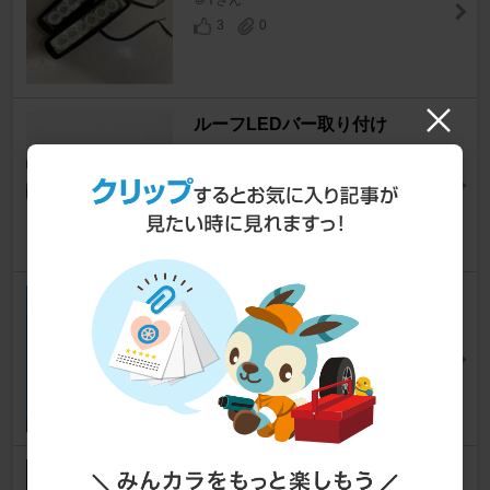
＠Yさん
3
0
ルーフLEDバー取り付け
FJクルーザー
[GSJ15W]
Quenchさん
8
2
サイドウィンカー交換
FJクルーザー
[GSJ15W]
jeep.koideさん
4
1
ラゲッジネットフック取付