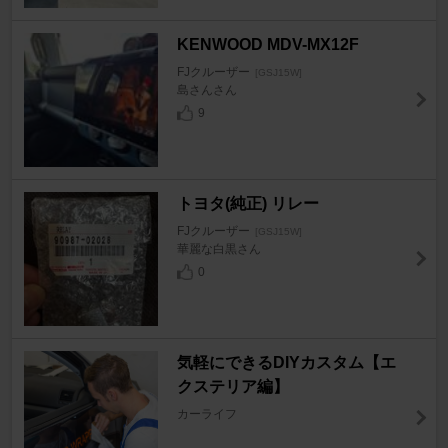
KENWOOD MDV-MX12F
FJクルーザー
[GSJ15W]
島さんさん
9
トヨタ(純正) リレー
FJクルーザー
[GSJ15W]
華麗な白黒さん
0
気軽にできるDIYカスタム【エ
クステリア編】
カーライフ