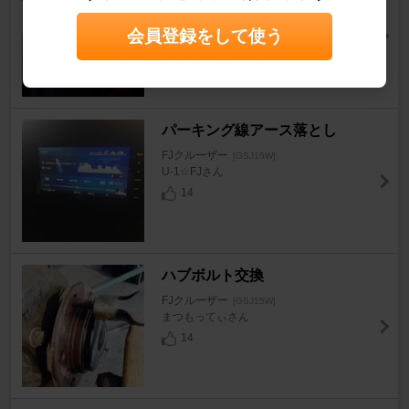
FJクルーザー
[GSJ15W]
TAKUMI-Chiさん
会員登録をして使う
53
パーキング線アース落とし
FJクルーザー
[GSJ15W]
U-1☆FJさん
14
ハブボルト交換
FJクルーザー
[GSJ15W]
まつもってぃさん
14