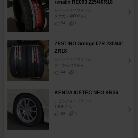
renalin RE003 225/40R18
シビックタイプR
[FD2]
タケカズ@FD2さん
54
0
ZESTINO Gredge 07R 235/40/
ZR18
シビックタイプR
[FD2]
ターやんのとさん
44
1
KENDA ICETEC NEO KR36
シビックタイプR
[FD2]
TSUNさん
53
1