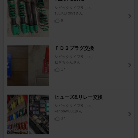
シビックタイプR
[FD2]
†JOKER99†さん
9
ＦＤ２プラグ交換
シビックタイプR
[FD2]
ねぎちゃんさん
17
ヒューズ&リレー交換
シビックタイプR
[FD2]
kenbow.001さん
37