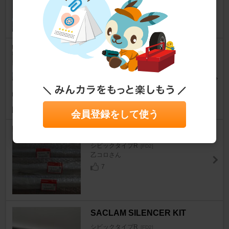
10
SFC エアロキャッチ
シビックタイプR
[FD2]
Sola_Taroさん
7
会員登録をして使う
ホンダ(純正) ドアモール
シビックタイプR
[FD2]
乙コロさん
7
SACLAM SILENCER KIT
シビックタイプR
[FD2]