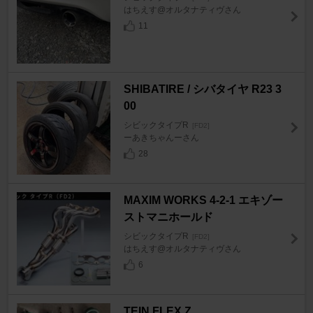
はちえす@オルタナティヴさん
11
SHIBATIRE / シバタイヤ R23 3
00
シビックタイプR
[FD2]
ーあきちゃんーさん
28
MAXIM WORKS 4-2-1 エキゾー
ストマニホールド
シビックタイプR
[FD2]
はちえす@オルタナティヴさん
6
TEIN FLEX Z