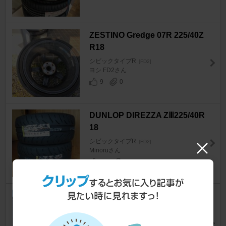
ZESTINO Gredge 07R 225/40Z
R18
シビックタイプR
[FD2]
ヨシ FD2さん
9
0
DUNLOP DIREZZA ZⅢ225/40R
18
シビックタイプR
[FD2]
Minoruさん
20
0
KENWOOD MDV-Z904
シビックタイプR
[FD2]
はちえす@オルタナティヴさん