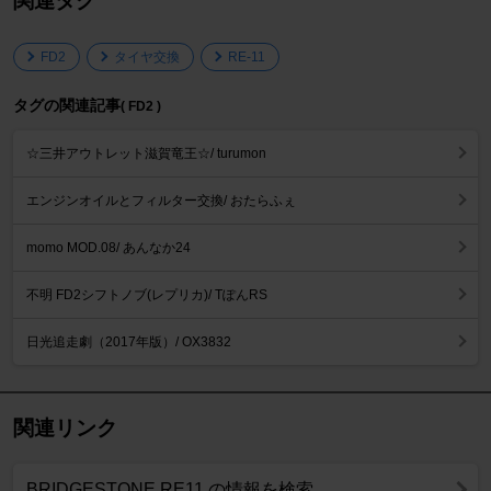
関連タグ
FD2
タイヤ交換
RE-11
タグの関連記事
( FD2 )
☆三井アウトレット滋賀竜王☆/ turumon
エンジンオイルとフィルター交換/ おたらふぇ
momo MOD.08/ あんなか24
不明 FD2シフトノブ(レプリカ)/ TぽんRS
日光追走劇（2017年版）/ OX3832
関連リンク
BRIDGESTONE RE11 の情報を検索