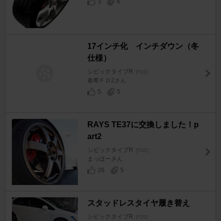
3
6
17インチ化 インチダウン（冬
仕様）
シビックタイプR
[FD2]
春希ＦＤ2さん
5
5
RAYS TE37に交換しました！p
art2
シビックタイプR
[FD2]
まっほーさん
26
5
スタッドレスタイヤ履き替え
シビックタイプR
[FD2]