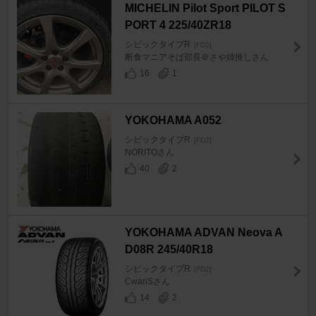
MICHELIN Pilot Sport PILOT S
PORT 4 225/40ZR18
シビックタイプR
[FD2]
断食マニアそば部長＠さや姉推しさん
16
1
YOKOHAMA A052
シビックタイプR
[FD2]
NORITOさん
40
2
YOKOHAMA ADVAN Neova A
D08R 245/40R18
シビックタイプR
[FD2]
CwariSさん
14
2