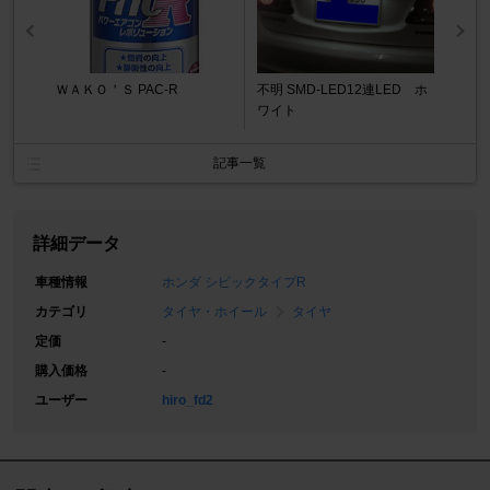
ＷＡＫＯ＇Ｓ PAC-R
不明 SMD-LED12連LED ホ
ワイト
記事一覧
詳細データ
車種情報
ホンダ シビックタイプR
カテゴリ
タイヤ・ホイール
タイヤ
定価
-
購入価格
-
ユーザー
hiro_fd2