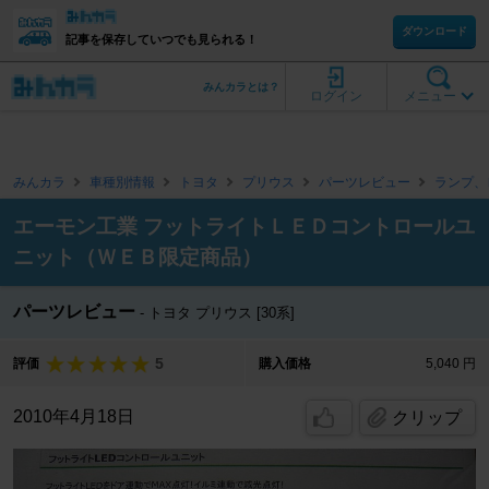
ダウンロード
記事を保存していつでも見られる！
みんカラとは？
ログイン
メニュー
みんカラ
車種別情報
トヨタ
プリウス
パーツレビュー
ランプ、
エーモン工業 フットライトＬＥＤコントロールユ
ニット（ＷＥＢ限定商品）
パーツレビュー
トヨタ プリウス [30系]
5
評価
購入価格
5,040 円
2010年4月18日
クリップ