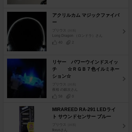
アクリルカム マジックファイバ
ー
プリウス
[30系]
Long Dragon （ロンドラ）さん
40
2
リヤー パワーウインドスイッ
チ ☆ＲＧＢ７色イルミネー
ション☆
プリウス
[30系]
夜桜 の銀次さん
58
0
MIRAREED RA-291 LEDライ
ト サウンドセンサー ブルー
プリウス
[30系]
tkxusさん