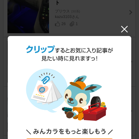
ト
プリウス
[30系]
kazu3103さん
26
1
K'spec LEDシフトゲートイル
ミネーション
プリウス
[30系]
かずAXISさん
14
0
DAISO 折りたたみフロントサ
ンシェード(300円)
プリウス
[30系]
ぷりおかぷり子さん
27