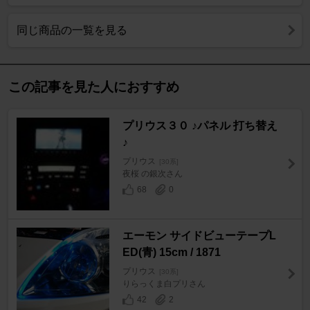
同じ商品の一覧を見る
この記事を見た人におすすめ
プリウス３０ ♪パネル 打ち替え
♪
プリウス
[30系]
夜桜 の銀次さん
68
0
エーモン サイドビューテープL
ED(青) 15cm / 1871
プリウス
[30系]
りらっくま白プリさん
42
2