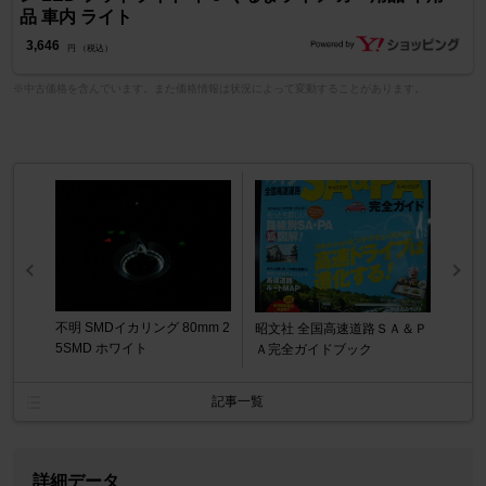
品 車内 ライト
3,646
円 （税込）
※中古価格を含んでいます。また価格情報は状況によって変動することがあります。
不明 SMDイカリング 80mm 2
昭文社 全国高速道路ＳＡ＆Ｐ
5SMD ホワイト
Ａ完全ガイドブック
記事一覧
詳細データ