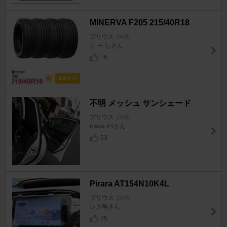
MINERVA F205 215/40R18
プリウス
[30系]
と ー しさん
16
不明 メッシュ サンシェード
プリウス
[30系]
masa.44さん
53
Pirara AT154N10K4L
プリウス
[30系]
レガ号さん
35