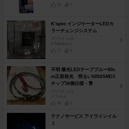
14
1
K'spec インジケーターLEDカ
ラーチェンジシステム
プリウス
[30系]
G-Fighterさん
17
2
不明 爆光LEDテープブルー60c
m正面発光 明るい5050SMD3
チップ36個仕様・青
プリウス
[30系]
ドブ♪さん
29
1
テクノサービス アイラインイル
ミ