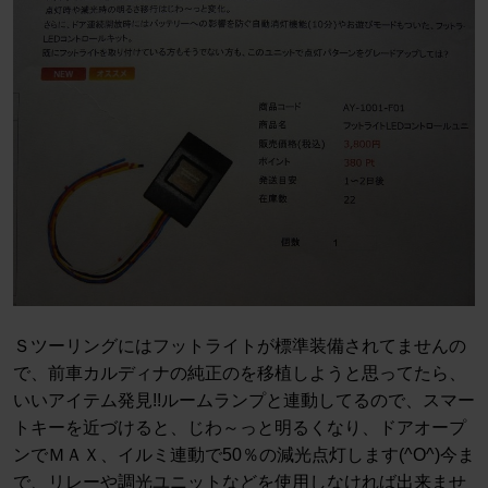
Ｓツーリングにはフットライトが標準装備されてませんの
で、前車カルディナの純正のを移植しようと思ってたら、
いいアイテム発見!!ルームランプと連動してるので、スマー
トキーを近づけると、じわ～っと明るくなり、ドアオープ
ンでＭＡＸ、イルミ連動で50％の減光点灯します(^O^)今ま
で、リレーや調光ユニットなどを使用しなければ出来ませ