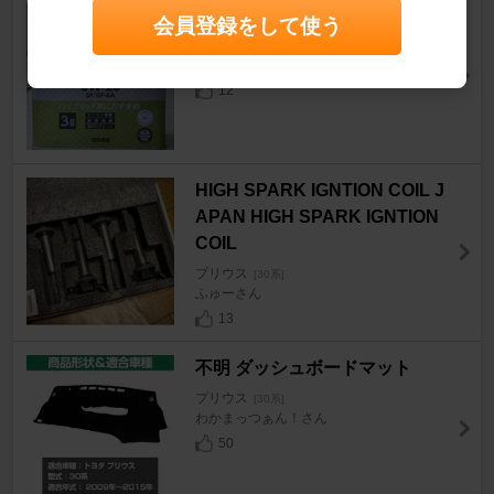
CRUZARD 0W-20 SP/GF6A
会員登録をして使う
プリウス
[30系]
masmasさん
12
HIGH SPARK IGNTION COIL J
APAN HIGH SPARK IGNTION
COIL
プリウス
[30系]
ふゅーさん
13
不明 ダッシュボードマット
プリウス
[30系]
わかまっつぁん！さん
50