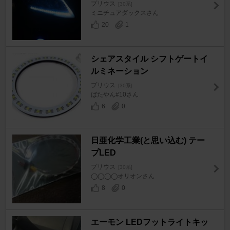
プリウス
[30系]
ミニチュアダックスさん
20
1
シェアスタイル シフトゲートイ
ルミネーション
プリウス
[30系]
ばたやん#10さん
6
0
日亜化学工業(と思い込む) テー
プLED
プリウス
[30系]
◯◯◯◯オリオンさん
8
0
エーモン LEDフットライトキッ