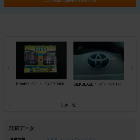
Remix HIDﾊﾞｰﾅｰ D4C 6000k
SILKBLAZE ﾋｰﾄﾌﾞﾙｰ ｴﾝﾌﾞﾚﾑｼｰ
ﾄ
記事一覧
詳細データ
車種情報
トヨタ カローラフィールダー