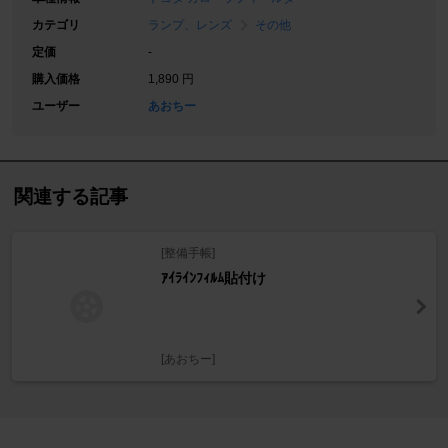
カテゴリ
ランプ、レンズ
その他
定価
-
購入価格
1,890 円
ユーザー
あおちー
関連する記事
[整備手帳]
ｱｲﾗｲﾝﾌｨﾙﾑ貼付け
[あおちー]