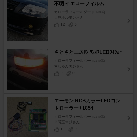
不明 イエローフィルム
カローラフィールダー
[E140系]
天狗ホルモンさん
12
0
さとさと工房ｻﾝ ﾜﾝｵﾌLEDｳｲﾝｶｰ
カローラフィールダー
[E140系]
★しゅん★彡さん
9
0
エーモン RGBカラーLEDコン
トローラー / 1854
カローラフィールダー
[E140系]
２号室☆彡さん
11
0