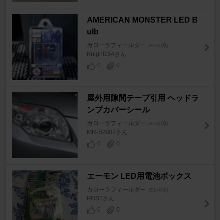
AMERICAN MONSTER LED B
ulb
カローラフィールダー
[E140系]
Knight154さん
0
0
屋外用隙間テープ引用 ヘッドラ
ンプカバーシール
カローラフィールダー
[E140系]
MR-S2007さん
0
0
エーモン LED用電池ボックス
カローラフィールダー
[E140系]
POSTさん
0
0