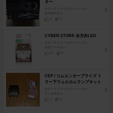
ター
カローラフィールダー
[E140系]
hornhornさん
9
2
CYBER STORK 全方向LED
カローラフィールダー
[E140系]
水色フィルさん
13
0
CEP / コムエンタープライズ ミ
ラー下ウェルカムランプキット
カローラフィールダー
[E140系]
たいおみさん
7
0