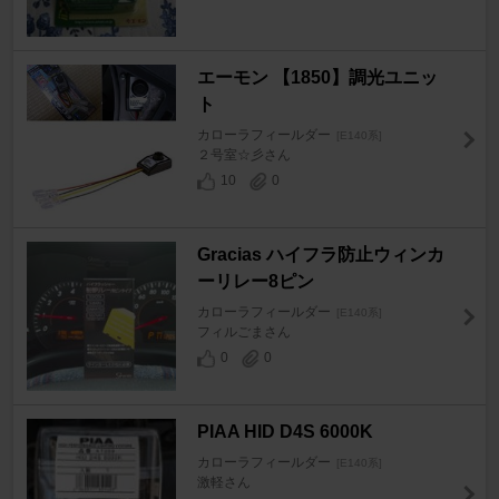
エーモン 【1850】調光ユニッ
ト
カローラフィールダー
[E140系]
２号室☆彡さん
10
0
Gracias ハイフラ防止ウィンカ
ーリレー8ピン
カローラフィールダー
[E140系]
フィルごまさん
0
0
PIAA HID D4S 6000K
カローラフィールダー
[E140系]
激軽さん