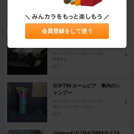
カローラフィールダー
[E140系]
VAIO2007さん
22
会員登録をして使う
トヨタ純正 ディスチャージヘッ
ドライト：ブラックアウト仕様
カローラフィールダー
[E140系]
中尉さん
2
SOFT99 ルームピア 車内のシ
ャンプー
カローラフィールダー
[E140系]
ぼだっこモータースさん
9
Gislaved ULTRA*SPEED 2 19