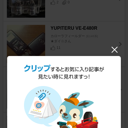
2
0
YUPITERU VE-E480R
カローラフィールダー
[E140系]
★ダイ☆さん
11
YAC VP-75 ナビシェイドL
カローラフィールダー
[E140系]
キャスバル専用さん
8
エーモン 静音計画 静音マルチ
モール / 2658