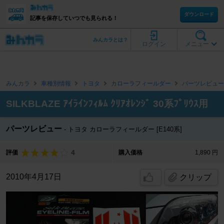
ダウンロード
記事を保存していつでも見られる！
みんカラとは？
ログイン
メニュー
みんカラ
車種別情報
トヨタ
カローラフィールダー
パーツレビュー
SILKBLAZE ｱｲﾗｲﾝﾌｨﾙﾑ ｸﾘｱｵﾚﾝｼﾞ 30系ﾌﾟﾘｳｽ用
パーツレビュー
トヨタ カローラフィールダー [E140系]
4
評価
購入価格
1,890 円
2010年4月17日
クリップ