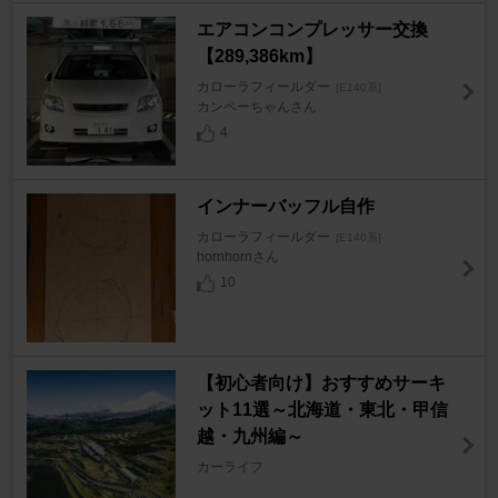
エアコンコンプレッサー交換
【289,386km】
カローラフィールダー
[E140系]
カンペーちゃんさん
4
インナーバッフル自作
カローラフィールダー
[E140系]
hornhornさん
10
【初心者向け】おすすめサーキ
ット11選～北海道・東北・甲信
越・九州編～
カーライフ