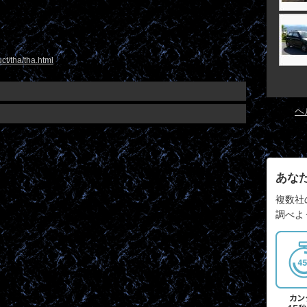
uct/tha/tha.html
ヘ
あな
複数社
調べよ