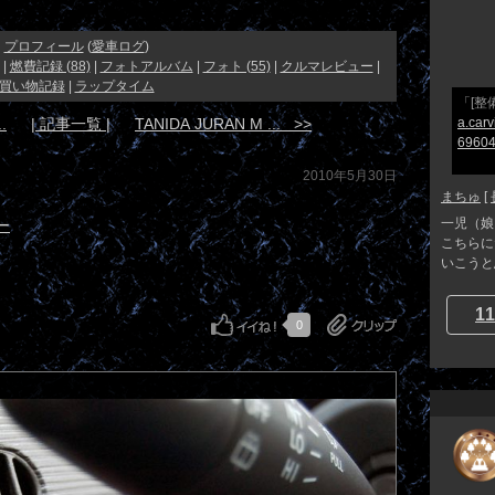
プロフィール
(
愛車ログ
)
|
燃費記録 (88)
|
フォトアルバム
|
フォト (55)
|
クルマレビュー
|
買い物記録
|
ラップタイム
「[整
.
| 記事一覧 |
TANIDA JURAN M ... >>
a.car
69604
2010年5月30日
まちゅ
[
一児（娘
ー
こちらに
いこうと
11
0