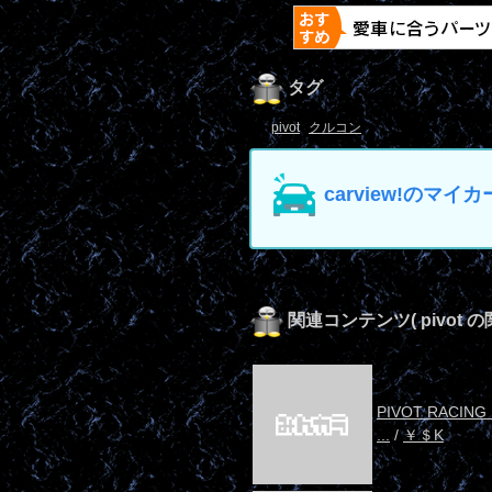
タグ
pivot
クルコン
carview!の
関連コンテンツ
( pivot
PIVOT RACING
...
/
￥＄K