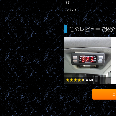
け
まちゅ
このレビューで紹介
4.60
こ