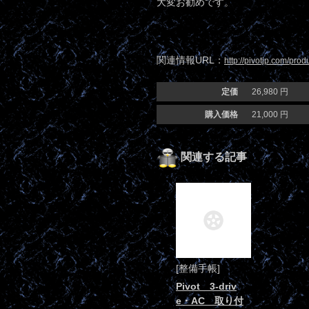
大変お勧めです。
関連情報URL：
http://pivotjp.com/prod
定価
26,980 円
購入価格
21,000 円
関連する記事
[整備手帳]
Pivot 3-driv
e・AC 取り付