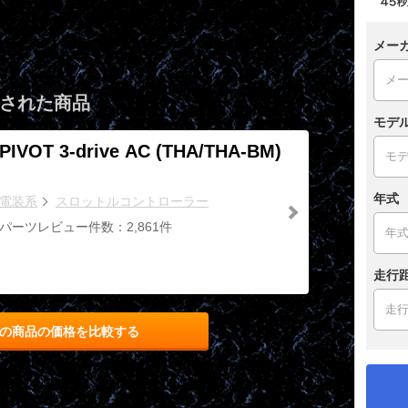
メー
された商品
モデ
PIVOT 3-drive AC (THA/THA-BM)
年式
電装系
スロットルコントローラー
パーツレビュー件数：2,861件
走行
の商品の価格を比較する