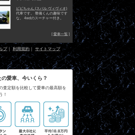
ビビちゃん (スバル ヴィヴィオ)
代車です。 整備くんの趣味です
な。 4wdのスーチャー付き。
[
愛車一覧
]
ルプ
｜
利用規約
｜
サイトマップ
たの愛車、今いくら？
の査定額を比較して愛車の最高額を
う！