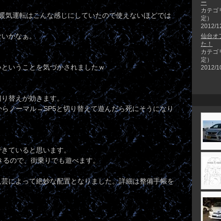
ー
カテゴ
の暖気運転はこんな感じにしていたので使えないほどでは
定）
2012/1
ないかなぁ。
仙台オ
た！
カテゴ
定）
いということを気づかされましたｗ
2012/1
切り替えが効きます。
いからノーマル→SP5と切り替えて遊んだら死にそうになり
。
できていると思います。
できるので、街乗りでも遊べます。
人芸によって絶妙な配置となりました。詳細は整備手帳を