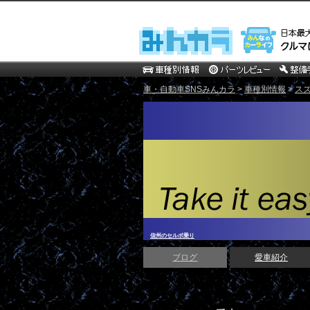
車・自動車SNSみんカラ
>
車種別情報
>
ス
信州のセルボ乗り
ブログ
愛車紹介