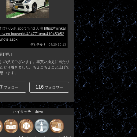
備]
#セルボ
sport mind 入魂
https://minkar
view.co.jp/userid/484771/car/410453/52
/note.aspx
」
何シテル？
04/20 15:13
長野県
]
）の父でございます。車買い換えに当たり
たどり着きました。ちょこちょこと上げて
思います。
7
116
フォロー
フォロワー
ハイタッチ！drive