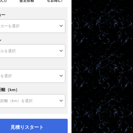
カー
ル
距離（km）
見積りスタート