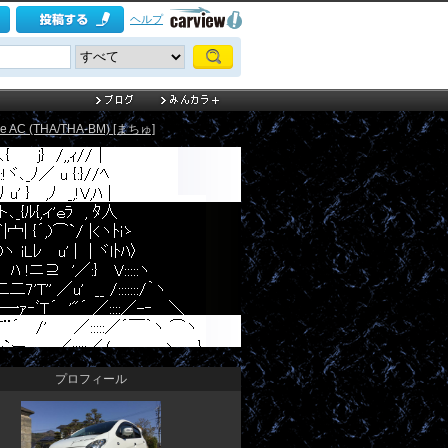
ヘルプ
ive AC (THA/THA-BM) [まちゅ]
プロフィール