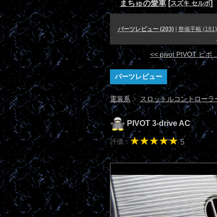
まちゅの愛車
[
]
スズキ セルボ
パーツレビュー (203)
|
整備手帳 (181)
<< pivot PIVOT ピボ ..
パーツレビュー
電装系
スロットルコントローラ
PIVOT 3-drive AC
評価：
5