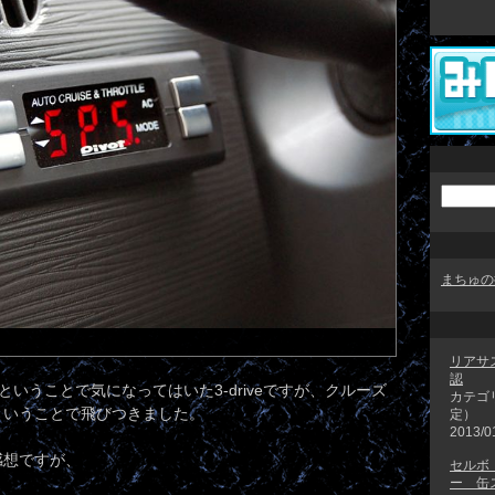
まちゅの
リアサ
認
ということで気になってはいた3-driveですが、クルーズ
カテゴ
ということで飛びつきました。
定）
2013/0
感想ですが、
セルボ・
ー 缶