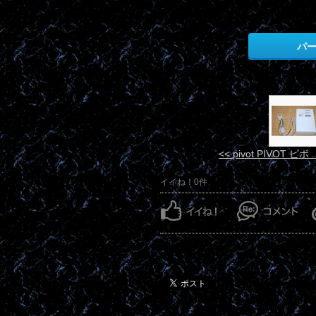
パ
<< pivot PIVOT ピボ ..
イイね！0件