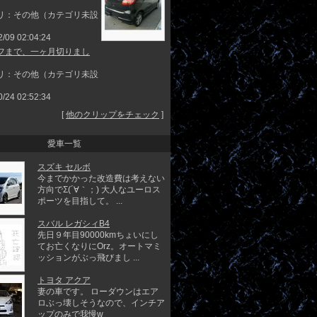
リ：その他（カテゴリ未設
2/09 02:04:24
フまで、一ヶ月切りまし
リ：その他（カテゴリ未設
0/24 02:52:34
[
他のクリップをチェック
]
愛車一覧
スズキ セルボ
今までかかった改造費は考えない
方向でΣ(´∀｀；) 大人なユーロス
ポーツを目指して。 ...
スバル レガシィB4
先日９年目90000kmちょいにし
てお亡くなりにOrz。オートマミ
ッションがぶっ飛びまし ...
トヨタ アクア
妻の車です。 ローダウンはエア
ロぶっ壊しそうなので、インチア
ップのみで我慢w