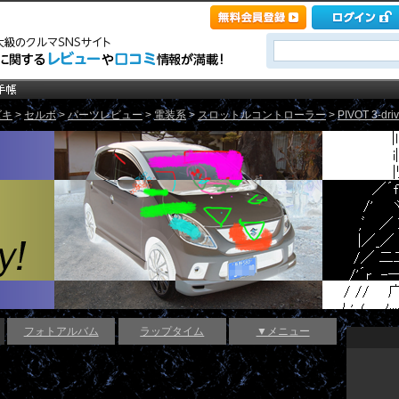
ズキ
>
セルボ
>
パーツレビュー
>
電装系
>
スロットルコントローラー
>
PIVOT 3-dr
フォトアルバム
ラップタイム
▼メニュー