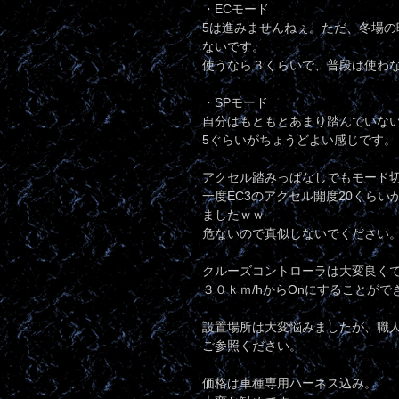
・ECモード
5は進みませんねぇ。ただ、冬場
ないです。
使うなら３くらいで、普段は使わ
・SPモード
自分はもともとあまり踏んでいな
5ぐらいがちょうどよい感じです。
アクセル踏みっぱなしでもモード
一度EC3のアクセル開度20くら
ましたｗｗ
危ないので真似しないでください
クルーズコントローラは大変良く
３０ｋｍ/hからOnにすることが
設置場所は大変悩みましたが、職
ご参照ください。
価格は車種専用ハーネス込み。