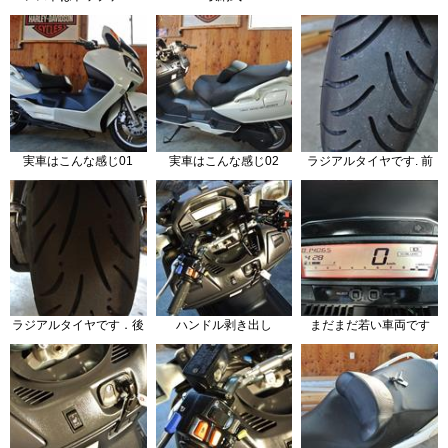
実車はこんな感じ01
実車はこんな感じ02
ラジアルタイヤです. 前
ラジアルタイヤです．後
ハンドル剥き出し
まだまだ若い車両です