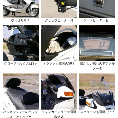
やっぱり白！
グリップヒーター付
シートヒーターも！
グローブボックスは3ヶ
トランクも充実の50ｌ
懐かしい感じのデジタル
メータ
パッセンジャーのバック
ウィンカーミラーで電動
スクリーンも電動で上下
レストはトップケ ...
収納式