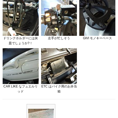
ドリンクホルダーには灰
左手が忙しそう
GIVI モノキーベース
皿でしょうか?！
CAR LIKE なフュエルリ
ETC はバイク用のお弁当
ッド
箱