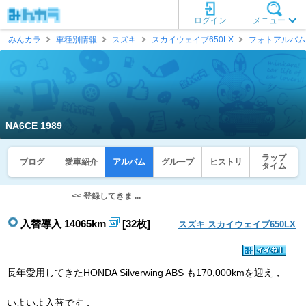
ログイン
メニュー
みんカラ
車種別情報
スズキ
スカイウェイブ650LX
フォトアルバム
NA6CE 1989
ラップ
ブログ
愛車紹介
アルバム
グループ
ヒストリ
タイム
<< 登録してきま ...
入替導入 14065km
[32枚]
スズキ スカイウェイブ650LX
長年愛用してきたHONDA Silverwing ABS も170,000kmを迎え，
いよいよ入替です．