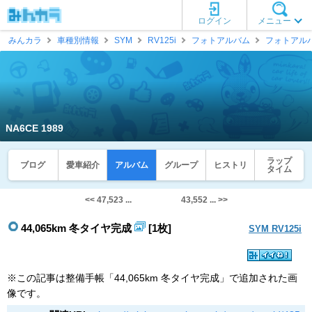
ログイン
メニュー
みんカラ
車種別情報
SYM
RV125i
フォトアルバム
フォトアル
NA6CE 1989
ラップ
ブログ
愛車紹介
アルバム
グループ
ヒストリ
タイム
<< 47,523 ...
43,552 ... >>
44,065km 冬タイヤ完成
[1枚]
SYM RV125i
※この記事は整備手帳「44,065km 冬タイヤ完成」で追加された画
像です。