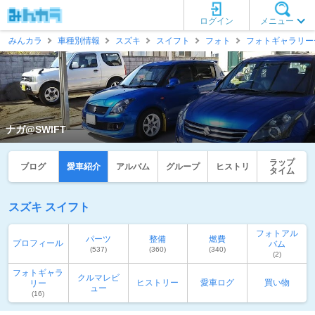
ログイン
メニュー
みんカラ
車種別情報
スズキ
スイフト
フォト
フォトギャラリー
ナガ@SWIFT
ラップ
ブログ
愛車紹介
アルバム
グループ
ヒストリ
タイム
スズキ スイフト
フォトアル
パーツ
整備
燃費
プロフィール
バム
(537)
(360)
(340)
(2)
フォトギャラ
クルマレビ
ヒストリー
愛車ログ
買い物
リー
ュー
(16)