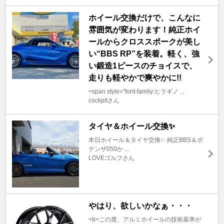
ホイール交換だけで、こんなに
雰囲気が変わります！純正ホイ
ールからクロススポークが美し
い“BBS RP”を装着。軽く、強
い鍛造1ピースのチョイスで、
走りも軽やかで爽やかに!!
<span style="font-family:ヒラギノ ...
cockpitさん
タイヤ＆ホイール交換✨️
本日ホイール＆タイヤ交換✨️ 純正BBS＆ポ
テンザ050か ...
LOVEゴルフさん
やはり、欲しいかなぁ・・・
<b>この度、アルミホイールの技術基準が