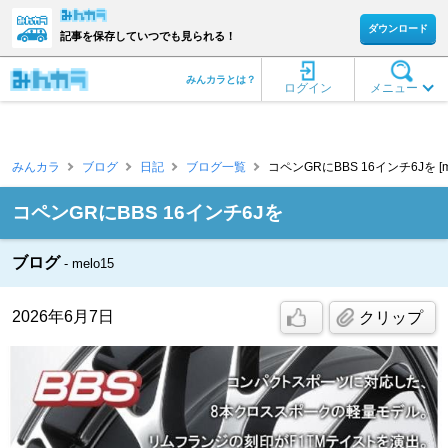
ダウンロード
記事を保存していつでも見られる！
みんカラとは？
ログイン
メニュー
みんカラ
ブログ
日記
ブログ一覧
コペンGRにBBS 16インチ6Jを [me
コペンGRにBBS 16インチ6Jを
ブログ
melo15
2026年6月7日
クリップ