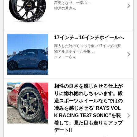
変更となり、一部の ...
神戸の秀さん
17インチ→16インチホイールへ
購入した時のくっっそ重い17インチの安
物アルミホイールを取 ...
クマニーさん
相性の良さを感じさせる仕上が
りに惚れ惚れしちゃいます。鍛
造スポーツホイールならではの
凄みを感じさせる“RAYS VOL
K RACING TE37 SONIC”を装
着して、見た目も走りもアップ
デート!!