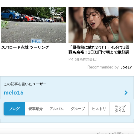
スバロード赤城 ツーリング
「風俗前に飲むだけ！」45分で3回
戦も余裕！1日31円で朝まで絶好調
PR（健商株式会社）
Recommended by
この記事を書いたユーザー
melo15
ラップ
ブログ
愛車紹介
アルバム
グループ
ヒストリ
タイム
ページの先頭へ ▲