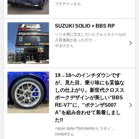
ブクチャンさん
SUZUKI SOLIO × BBS RP
ソリオ用に注文していたアルミホイールの
入荷連絡があったので ...
やまけさん
19→18へのインチダウンです
が、見た目、乗り味にも妥協な
しの仕上がり。新世代クロスス
ポークデザインが美しい“BBS
RE-V7”に、“ポテンザS007
A”を組み合わせて装着しまし
た!!
<span style="font-family:ヒラギノ ...
cockpitさん