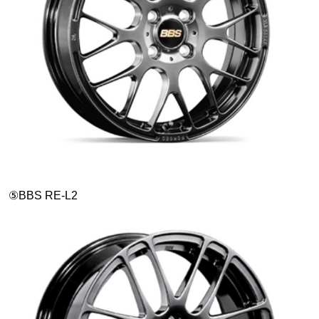
⑤BBS RE-L2