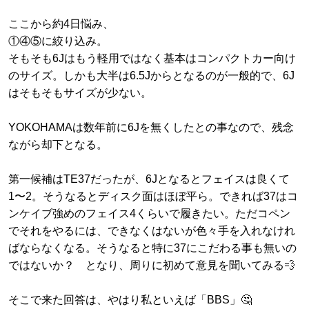
ここから約4日悩み、
①④⑤に絞り込み。
そもそも6Jはもう軽用ではなく基本はコンパクトカー向け
のサイズ。しかも大半は6.5Jからとなるのが一般的で、6J
はそもそもサイズが少ない。
YOKOHAMAは数年前に6Jを無くしたとの事なので、残念
ながら却下となる。
第一候補はTE37だったが、6Jとなるとフェイスは良くて
1〜2。そうなるとディスク面はほぼ平ら。できれば37はコ
ンケイブ強めのフェイス4くらいで履きたい。ただコペン
でそれをやるには、できなくはないが色々手を入れなけれ
ばならなくなる。そうなると特に37にこだわる事も無いの
ではないか？ となり、周りに初めて意見を聞いてみる💨
そこで来た回答は、やはり私といえば「BBS」🤔