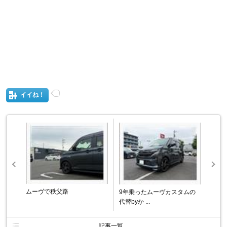
イイね！
ムーヴで秩父路
9年乗ったムーヴカスタムの
代替byか ...
記事一覧