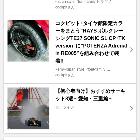
<span style="font-family:ヒラギノ ...
cockpitさん
コクピット･タイヤ館限定カラ
ーをまとう“RAYS ボルクレー
シングTE37 SONIC SL CP･TK
version”に“POTENZA Adrenal
in RE005”を組み合わせて装
着!!
<em><span style="font-family: ...
cockpitさん
【初心者向け】おすすめサーキ
ット8選～愛知・三重編～
カーライフ