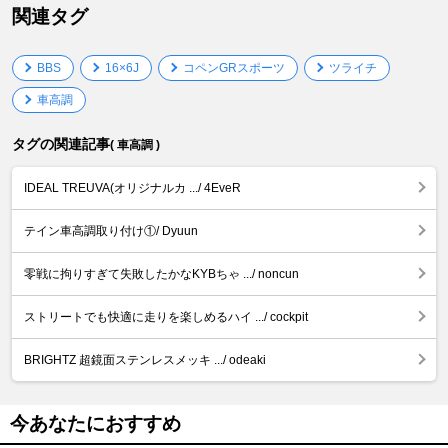
関連タグ
BBS
16×6J
コペンGRスポーツ
ツライチ
車高調
タグの関連記事
( 車高調 )
IDEAL TREUVA(オリジナルカ .../ 4EveR
テイン車高調取り付け①/ Dyuun
零戦に拘りすぎて失敗したかなKYBちゃ .../ noncun
ストリートでも快適に走りを楽しめるハイ .../ cockpit
BRIGHTZ 超鏡面ステンレスメッキ .../ odeaki
今あなたにおすすめ