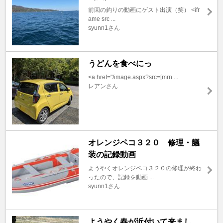
前回の釣りの動画にゲスト出演（笑） <ifr
ame src ...
syunn1さん
うどんを食べにっ
<a href="/image.aspx?src=[mrn ...
レアンさん
オレンジペコ３２０ 修理・艤
装の記録動画
ようやくオレンジペコ３２０の修理が終わ
ったので、記録を動画 ...
syunn1さん
ようやく春が近付いて来まし