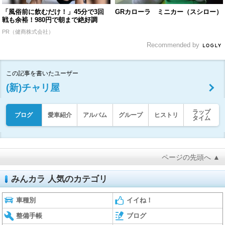
「風俗前に飲むだけ！」45分で3回
GRカローラ ミニカー（スシロー）
戦も余裕！980円で朝まで絶好調
PR（健商株式会社）
Recommended by
この記事を書いたユーザー
(新)チャリ屋
ラップ
ブログ
愛車紹介
アルバム
グループ
ヒストリ
タイム
ページの先頭へ ▲
みんカラ 人気のカテゴリ
車種別
イイね！
整備手帳
ブログ