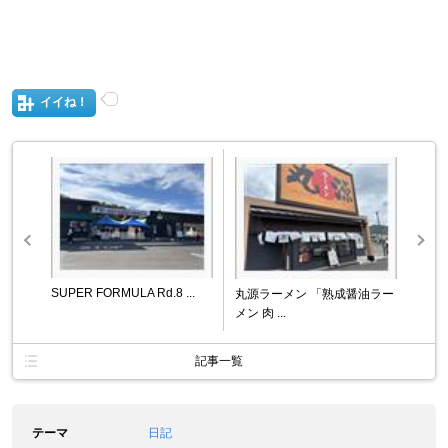
イイね！
SUPER FORMULA Rd.8 ...
丸源ラーメン 「熟成醤油ラー
メン 肉 ...
記事一覧
テーマ
日記