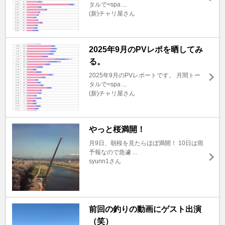
タルで<spa ...
(新)チャリ屋さん
2025年9月のPVレポを晒してみ
る。
2025年9月のPVレポートです。 月間トー
タルで<spa ...
(新)チャリ屋さん
やっと桜満開！
月9日、朝桜を見たらほぼ満開！ 10日は雨
予報なので急遽 ...
syunn1さん
前回の釣りの動画にゲスト出演
（笑）