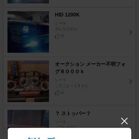
HID 1200K
シーマ
ガレヤスさん
0
オークション メーカー不明フォ
グ８０００ｋ
シーマ
こたこじっくすさん
0
？ ストッパー？
シーマ
ノブたかさん
0