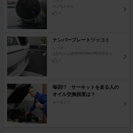
シーマ
カメちんさん
0
ナンバープレートツッコミ
シーマ
えびちゃん@ISHIKAWA-PROUDさん
1
毎回!? サーキットを走る人の
オイル交換頻度は？
カーライフ