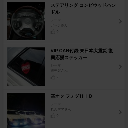
ステアリング コンビウッドハン
ドル
シーマ
ア～チさん
0
VIP CAR付録 東日本大震災 復
興応援ステッカー
シーマ
観光客さん
2
某オク フォグＨＩＤ
シーマ
れんママさん
0