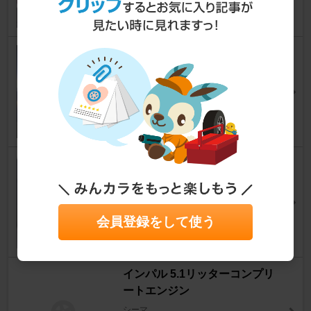
不明 不明
シーマ
¨MA-SA¨さん
0
Weds KRANZE Cerberus
シーマ
ＬＩＦＥ＠５５さん
0
会員登録をして使う
インパル 5.1リッターコンプリ
ートエンジン
シーマ