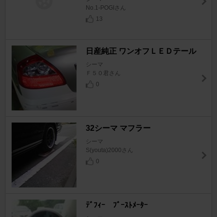
No.1-POGIさん
13
日産純正 ワンオフＬＥＤテール
シーマ
Ｆ５０君さん
0
32シーマ マフラー
シーマ
S(youta)2000さん
0
ﾃﾞﾌｨｰ ﾌﾞｰｽﾄﾒｰﾀｰ