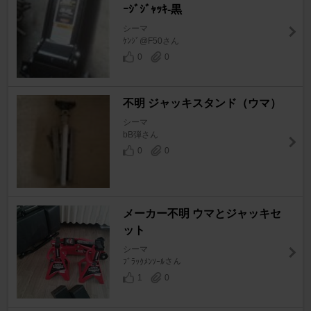
ｰｼﾞｼﾞｬｯｷ-黒
シーマ
ｹﾝｼﾞ@F50さん
0
0
不明 ジャッキスタンド（ウマ）
シーマ
bB弾さん
0
0
メーカー不明 ウマとジャッキセ
ット
シーマ
ﾌﾞﾗｯｸﾒﾝｿｰﾙさん
1
0