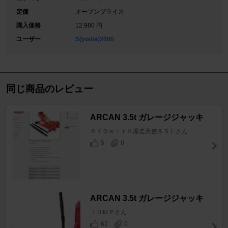
定価
オープンプライス
購入価格
12,980 円
ユーザー
S(youta)2000
同じ商品のレビュー
ARCAN 3.5t ガレージジャッキ
ＲＹＯｗｉｔｈ爆走天使＆ＳＬさん
5
0
ARCAN 3.5t ガレージジャッキ
ＪＵＭＰさん
62
0