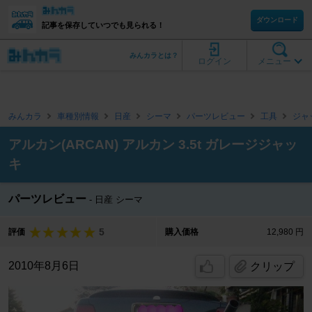
ダウンロード
記事を保存していつでも見られる！
みんカラとは？
ログイン
メニュー
みんカラ
車種別情報
日産
シーマ
パーツレビュー
工具
ジャ
アルカン(ARCAN) アルカン 3.5t ガレージジャッ
キ
パーツレビュー
日産 シーマ
5
評価
購入価格
12,980 円
2010年8月6日
クリップ