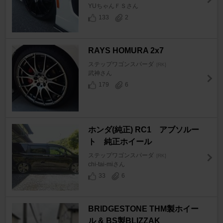
YUちゃんＦＳさん
133
2
RAYS HOMURA 2x7
ステップワゴンスパーダ
[RK]
武神さん
179
6
ホンダ(純正) RC1 アブソルー
ト 純正ホイール
ステップワゴンスパーダ
[RK]
chi-tai-miさん
33
6
BRIDGESTONE THM製ホイー
ル & BS製BLIZZAK