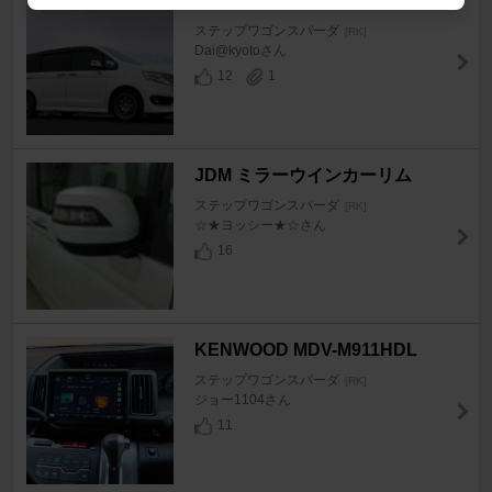
BBS BBS
ステップワゴンスパーダ
[RK]
Dai@kyotoさん
12
1
JDM ミラーウインカーリム
ステップワゴンスパーダ
[RK]
☆★ヨッシー★☆さん
16
KENWOOD MDV-M911HDL
ステップワゴンスパーダ
[RK]
ジョー1104さん
11