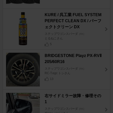
KURE / 呉工業 FUEL SYSTEM
PERFECT CLEAN DX / パーフ
ェクトクリーン DX
ステップワゴンスパーダ
[RK]
とるねこさん
5
BRIDGESTONE Playz PX-RVⅡ
205/60R16
ステップワゴンスパーダ
[RK]
RC-T.egc トシさん
13
右サイドミラー故障・修理その
1
ステップワゴンスパーダ
[RK]