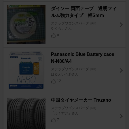
ダイソー 両面テープ 透明フィ
ルム強力タイプ 幅5ｍｍ
ステップワゴンスパーダ
[RK]
やくも。さん
0
Panasonic Blue Battery caos
N-N80/A4
ステップワゴンスパーダ
[RK]
はるえい☆彡さん
12
中国タイヤメーカー Trazano
ステップワゴンスパーダ
[RK]
「ふくすけ」さん
7