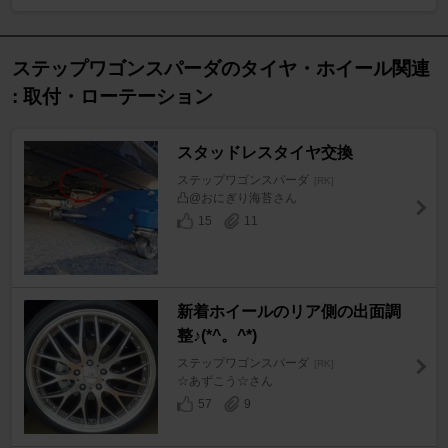
ステップワゴンスパーダのタイヤ・ホイール関連
: 取付・ローテーション
スタッドレスタイヤ交換
ステップワゴンスパーダ
[RK]
凸@おにぎり海苔さん
15
11
新着ホイールのリア側の出面調
整♪(*^。^*)
ステップワゴンスパーダ
[RK]
☆あずこう☆さん
57
9