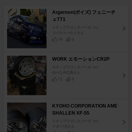
Argernon(ボイズ) フェニーチ
ェTT1
ステップワゴンスパーダ
[RK]
コバルトバルトさん
74
0
WORK エモーションCR2P
ステップワゴンスパーダ
[RK]
ゆーな＠広島さん
71
0
KYOHO CORPORATION AME
SHALLEN XF-55
ステップワゴンスパーダ
[RK]
ドダイYSさん