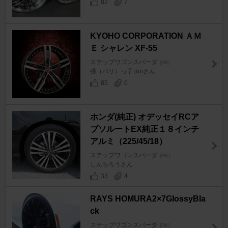
82
7
KYOHO CORPORATION ＡＭ
Ｅ シャレン XF-55
ステップワゴンスパーダ
[RK]
張（バリ）っ子 junさん
85
0
ホンダ(純正) オデッセイRCア
ブソルートEX純正１８インチ
アルミ（225/45/18）
ステップワゴンスパーダ
[RK]
しんちろうさん
33
4
RAYS HOMURA2×7GIossyBIa
ck
ステップワゴンスパーダ
[RK]