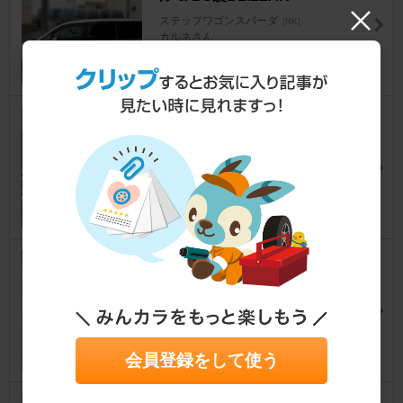
ステップワゴンスパーダ
[RK]
カルネさん
9
0
BRIDGESTONE ブリザックVR
X 205/60R16
ステップワゴンスパーダ
[RK]
mamityさん
21
0
WORK エモーションT7R
ステップワゴンスパーダ
[RK]
葉空（haku）さん
9
0
会員登録をして使う