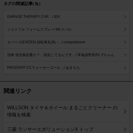
タグの関連記事
( 泡 )
GARAGE THERAPY CAR .../ tt24
ジョイフル フォームスプレー/ Mr.スバル
エバーズ(EVERS) 自転車丸洗い .../ competizione
洗車 泡洗車必要か？…現在してるんです .../ 草薙@野良RC Fちゃん
PROSTAFF CCウォーターゴール .../ あきちち
関連リンク
WILLSON タイヤ＆ホイール まるごとクリーナー の
情報を検索
三菱 ランサーエボリューションX トップ