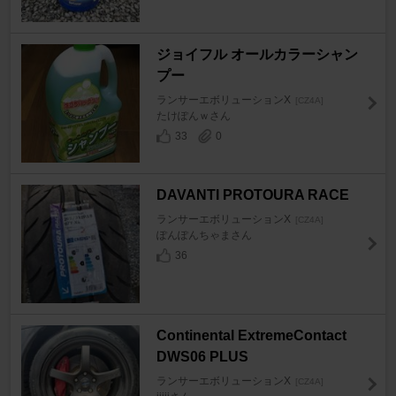
ジョイフル オールカラーシャン
プー
ランサーエボリューションX
[CZ4A]
たけぽんｗさん
33
0
DAVANTI PROTOURA RACE
ランサーエボリューションX
[CZ4A]
ぽんぽんちゃまさん
36
Continental ExtremeContact
DWS06 PLUS
ランサーエボリューションX
[CZ4A]