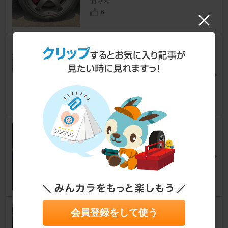
ijijiさん
6
ファンベルト、オートテンショ
ナー、アイドラプーリー 三菱純
正部品
ランサーエボリューションX
[CZ4A]
narukipapaさん
903
ジュンオート ラジエターアッパ
ーパイプキット
ランサーエボリューションX
[CZ4A]
Nabe-MCさん
12
COLT SPEED GTシフター
会員登録をして使う
ランサーエボリューションX
[CZ4A]