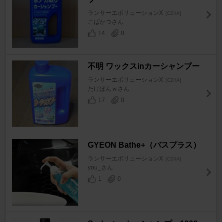
ランサーエボリューションX
[CZ4A]
こばかつさん
14
0
不明 ワックスinカーシャンプー
ランサーエボリューションX
[CZ4A]
たけぽんｗさん
17
0
GYEON Bathe+（バスプラス）
ランサーエボリューションX
[CZ4A]
you_さん
1
0