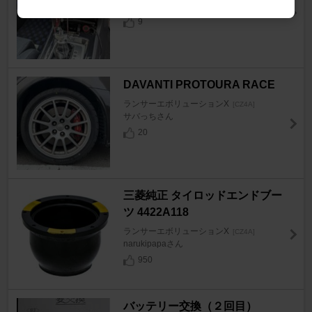
TRSSRB20さん
9
DAVANTI PROTOURA RACE
ランサーエボリューションX
[CZ4A]
サバっちさん
20
三菱純正 タイロッドエンドブー
ツ 4422A118
ランサーエボリューションX
[CZ4A]
narukipapaさん
950
バッテリー交換（２回目）