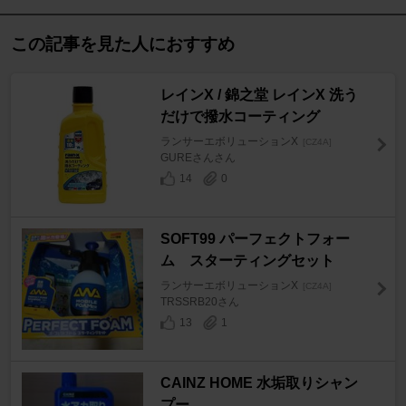
この記事を見た人におすすめ
レインX / 錦之堂 レインX 洗う
だけで撥水コーティング
ランサーエボリューションX
[CZ4A]
GUREさんさん
14
0
SOFT99 パーフェクトフォー
ム スターティングセット
ランサーエボリューションX
[CZ4A]
TRSSRB20さん
13
1
CAINZ HOME 水垢取りシャン
プー