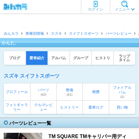
ログイン
メニュー
みんカラ
車種別情報
スズキ
スイフトスポーツ
パーツレビュー
かんた、
ラップ
ブログ
愛車紹介
アルバム
グループ
ヒストリ
タイム
スズキ スイフトスポーツ
フォトアル
パーツ
整備
プロフィール
燃費
バム
(42)
(41)
(1)
フォトギャラ
クルマレビ
ヒストリー
愛車ログ
買い物
リー
ュー
パーツレビュー一覧
TM SQUARE TMキャリパー用ディ