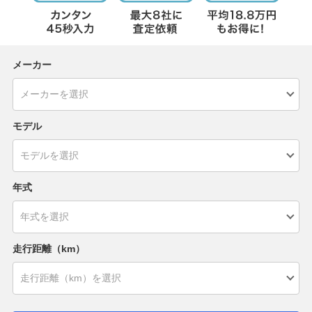
メーカー
モデル
年式
走行距離（km）