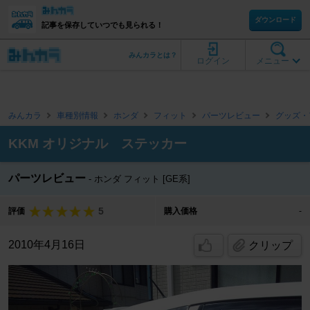
ダウンロード
記事を保存していつでも見られる！
みんカラとは？
ログイン
メニュー
みんカラ
車種別情報
ホンダ
フィット
パーツレビュー
グッズ・
KKM オリジナル ステッカー
パーツレビュー
ホンダ フィット [GE系]
5
評価
購入価格
-
2010年4月16日
クリップ