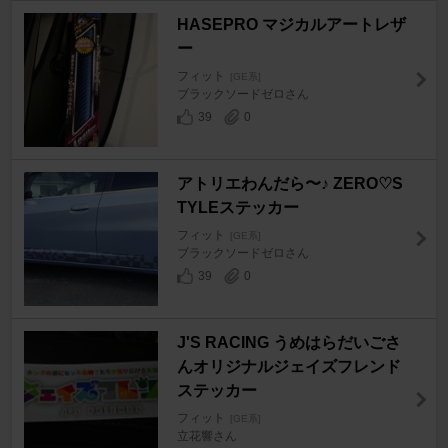
HASEPRO マジカルアートレザ
ー
フィット
[GE系]
ブラックソードゼロさん
39
0
アトリエわんだら〜♪ ZERO♡S
TYLEステッカー
フィット
[GE系]
ブラックソードゼロさん
39
0
J'S RACING うめはらだいごさ
んオリジナルジェイズフレンド
ステッカー
フィット
[GE系]
立花響さん