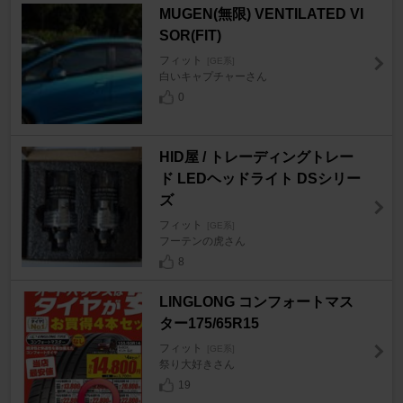
MUGEN(無限) VENTILATED VI
SOR(FIT)
フィット
[GE系]
白いキャプチャーさん
0
HID屋 / トレーディングトレー
ド LEDヘッドライト DSシリー
ズ
フィット
[GE系]
フーテンの虎さん
8
LINGLONG コンフォートマス
ター175/65R15
フィット
[GE系]
祭り大好きさん
19