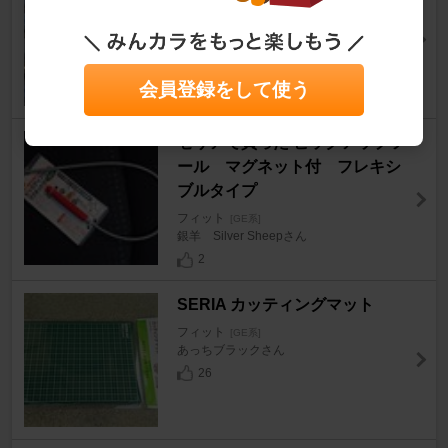
スポーツマフラー
フィット
[GE系]
xyz********さん
7
会員登録をして使う
セリアで買った ピックアップツ
ール マグネット付 フレキシ
ブルタイプ
フィット
[GE系]
銀羊 Silver Sheepさん
2
SERIA カッティングマット
フィット
[GE系]
あっちブラックさん
26