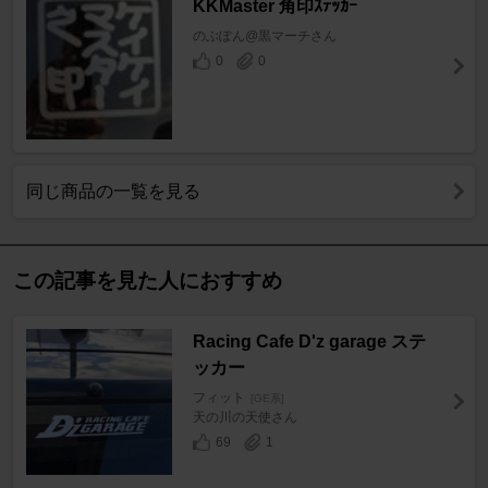
KKMaster 角印ｽﾃｯｶｰ
のぶぽん@黒マーチさん
0
0
同じ商品の一覧を見る
この記事を見た人におすすめ
Racing Cafe D'z garage ステ
ッカー
フィット
[GE系]
天の川の天使さん
69
1