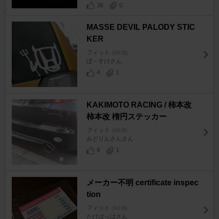
36
0
MASSE DEVIL PALODY STIC
KER
フィット
[GE系]
ぼ～すけさん
4
1
KAKIMOTO RACING / 柿本改
柿本改 楕円ステッカー
フィット
[GE系]
みどりんさんさん
8
1
メーカー不明 certificate inspec
tion
フィット
[GE系]
たけぱっぱさん