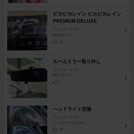
ピカピカレイン ピカピカレイン
PREMIUM DELUXE
フィット
[GE系]
tetsuya7さん
24
ルームミラー取り外し
フィット
[GE系]
09CCZさん
5
ヘッドライト交換
フィット
[GE系]
ミッターマイヤさん
19