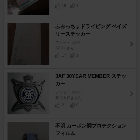
18
1
ふみっちょドライビング ペイズ
リーステッカー
フィット
[GE系]
SEIYUさん
17
1
JAF 30YEAR MEMBER ステッ
カー
フィット
[GE系]
祭り大好きさん
21
0
不明 カーボン調プロテクション
フィルム