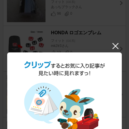
フィット
[GE系]
あっちブラックさん
96
0
HONDA ロゴエンブレム
フィット
[GE系]
mk2tr3さん
13
0
imoninn MT車 坂道後退注意 ス
テッカー
フィット
[GE系]
buntyahさん
6
0
Axis styling GE ダブルアール