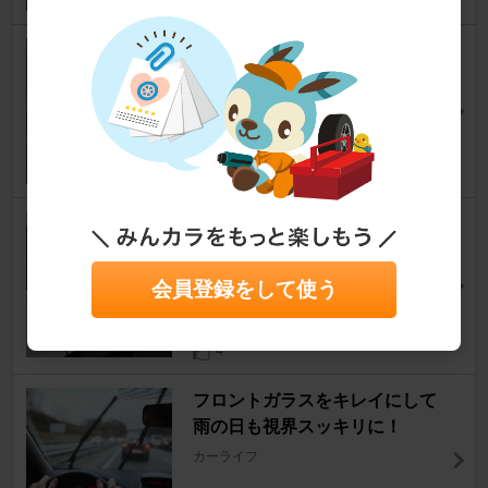
alibaba（china） ウィンドウス
イッチパネル
キャプチャー
[2R]
左利きドラマーさん
4
メーカー・ブランド不明（手作
り？） 昔のルノーのエンブレム
のステッカー（マグネット）
会員登録をして使う
キャプチャー
[2R]
こぴおさん
4
フロントガラスをキレイにして
雨の日も視界スッキリに！
カーライフ