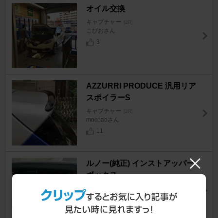
オイル交換
キャプチャー
[2R]
こぴおさん
3
AZZURRI PRODUCE 汎用リア
スポイラーS
キャプチャー
[2R]
mocoaoさん
11
ルノー(純正) インストアッパー
ボックス
キャプチャー
[2R]
hiro-cさん
5