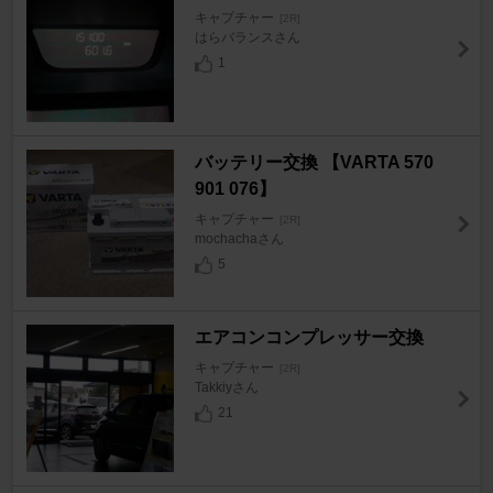
キャプチャー
[2R]
はらバランスさん
1
バッテリー交換 【VARTA 570
901 076】
キャプチャー
[2R]
mochachaさん
5
エアコンコンプレッサー交換
キャプチャー
[2R]
Takkiyさん
21