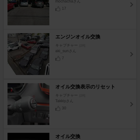
mochachaさん
17
エンジンオイル交換
キャプチャー
[2R]
aki_sunさん
7
オイル交換表示のリセット
キャプチャー
[2R]
Takkiyさん
30
オイル交換