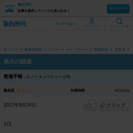
ダウンロード
記事を保存していつでも見られる！
みんカラとは？
ログイン
メニュー
みんカラ
車種別情報
ルノー
キャプチャー
整備手帳
電装系
表示の誤差
整備手帳
ルノー キャプチャー [2R]
難易度
作業時間
30分以内
2017年9月24日
クリップ
1/1