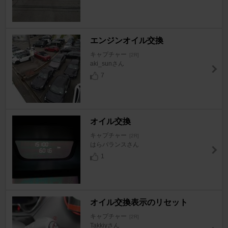
エンジンオイル交換
キャプチャー
[2R]
aki_sunさん
7
オイル交換
キャプチャー
[2R]
はらバランスさん
1
オイル交換表示のリセット
キャプチャー
[2R]
Takkiyさん