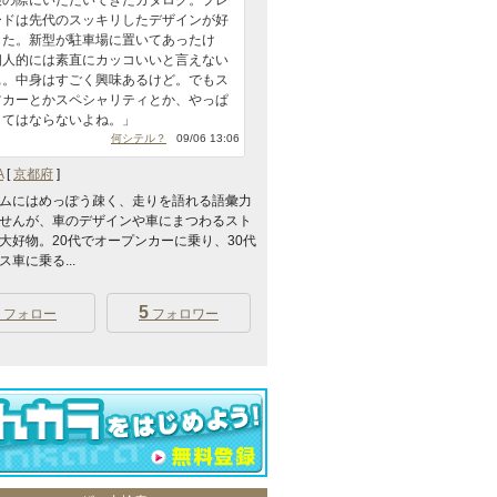
検の際にいただいてきたカタログ。プレ
ードは先代のスッキリしたデザインが好
した。新型が駐車場に置いてあったけ
個人的には素直にカッコいいと言えない
ぁ。中身はすごく興味あるけど。でもス
ツカーとかスペシャリティとか、やっぱ
くてはならないよね。」
何シテル？
09/06 13:06
A
[
京都府
]
ムにはめっぽう疎く、走りを語れる語彙力
せんが、車のデザインや車にまつわるスト
大好物。20代でオープンカーに乗り、30代
車に乗る...
5
フォロー
フォロワー