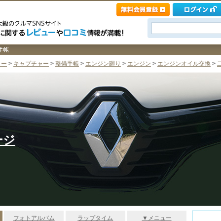
ノー
>
キャプチャー
>
整備手帳
>
エンジン廻り
>
エンジン
>
エンジンオイル交換
>
ージ
フォトアルバム
ラップタイム
▼メニュー