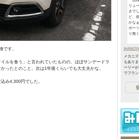
「点
リュ
きで
ど、
かな
ポー
り無
換です。
IHANOY
メカニズ
オイルを食う」と言われていたものの、ほぼサンデードラ
もありま
ーリーが
なかったとのこと。次は1年後くらいでも大丈夫かな。
でフランス
み4,300円でした。
6