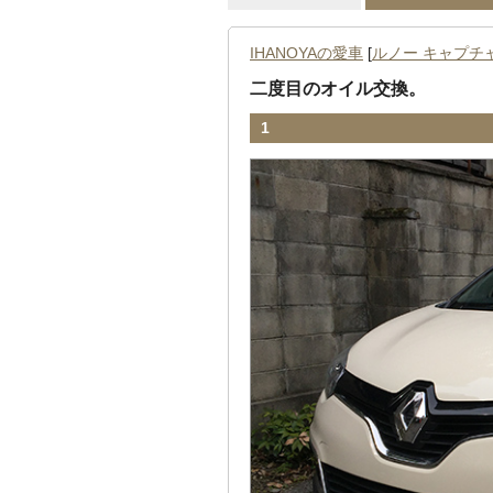
IHANOYAの愛車
[
ルノー キャプチ
二度目のオイル交換。
1