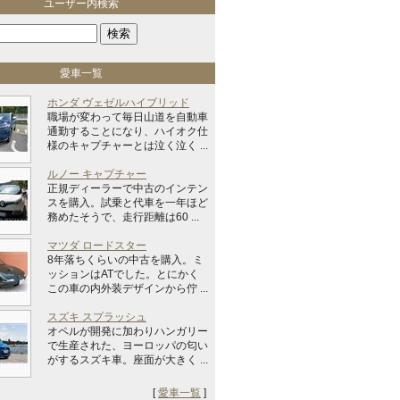
ユーザー内検索
愛車一覧
ホンダ ヴェゼルハイブリッド
職場が変わって毎日山道を自動車
通勤することになり、ハイオク仕
様のキャプチャーとは泣く泣く ...
ルノー キャプチャー
正規ディーラーで中古のインテン
スを購入。試乗と代車を一年ほど
務めたそうで、走行距離は60 ...
マツダ ロードスター
8年落ちくらいの中古を購入。ミ
ッションはATでした。とにかく
この車の内外装デザインから佇 ...
スズキ スプラッシュ
オペルが開発に加わりハンガリー
で生産された、ヨーロッパの匂い
がするスズキ車。座面が大きく ...
[
愛車一覧
]