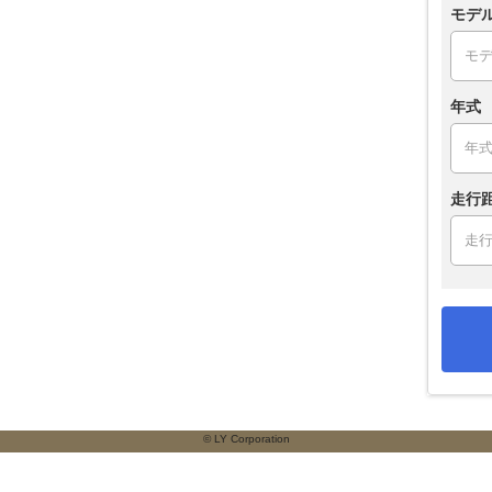
モデ
年式
走行
© LY Corporation