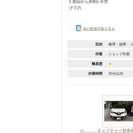
1:前回から約8か月空
けての ...
他の整備手帳を見る
目的
修理・故障・
作業
ショップ作業
難易度
★
作業時間
30分以内
<< キャプチャー初車