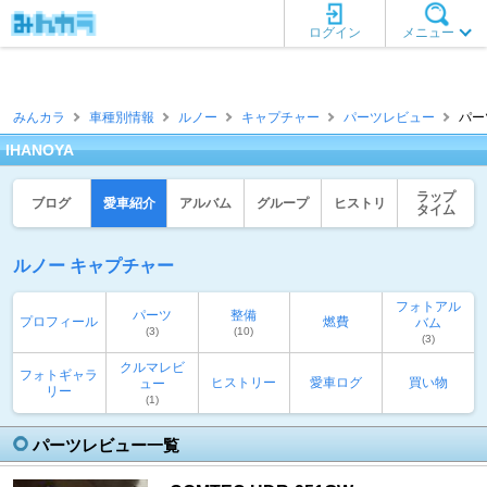
ログイン
メニュー
みんカラ
車種別情報
ルノー
キャプチャー
パーツレビュー
パー
IHANOYA
ラップ
ブログ
愛車紹介
アルバム
グループ
ヒストリ
タイム
ルノー キャプチャー
フォトアル
パーツ
整備
プロフィール
燃費
バム
(3)
(10)
(3)
クルマレビ
フォトギャラ
ヒストリー
愛車ログ
買い物
ュー
リー
(1)
パーツレビュー一覧