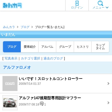
ログイン
メニュー
みんカラ
ブログ
ブログ一覧 [いまだん]
いまだん
ラップ
ブログ
愛車紹介
アルバム
グループ
ヒストリ
タイム
[
写真表示
｜
カテゴリ選択
｜
過去のブログ
]
アルファロメオ
いいです！スロットルコントローラー
2009/7/14 01:37
アルファ147後期型専用設計マフラー
2009/7/7 08:18
1