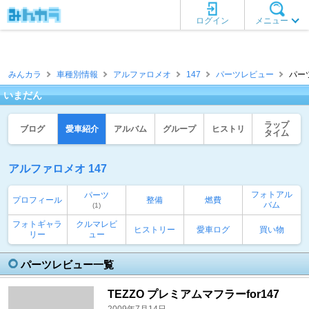
ログイン
メニュー
みんカラ
車種別情報
アルファロメオ
147
パーツレビュー
パー
いまだん
ラップ
ブログ
愛車紹介
アルバム
グループ
ヒストリ
タイム
アルファロメオ 147
フォトアル
パーツ
プロフィール
整備
燃費
バム
(1)
フォトギャラ
クルマレビ
ヒストリー
愛車ログ
買い物
リー
ュー
パーツレビュー一覧
TEZZO プレミアムマフラーfor147