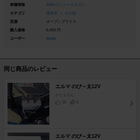
車種情報
BMW 3シリーズ セダン
カテゴリ
電装系
その他
定価
オープンプライス
購入価格
6,400 円
ユーザー
lycos
同じ商品のレビュー
エルマ のび～太12V
かとｐさん
36
0
エルマ のび～太12V