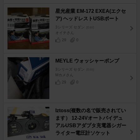
星光産業 EM-172 EXEA(エクセ
ア) ヘッドレストUSBポート
3シリーズ セダン
[E46]
オイチさん
29
0
MEYLE ウォッシャーポンプ
3シリーズ セダン
[E46]
Mカメさん
29
0
Iztoss(複数の名で販売されてい
ます） 12-24Vオートバイデュ
アルUSBアダプタ充電器シガー
ライター電圧計ソケット