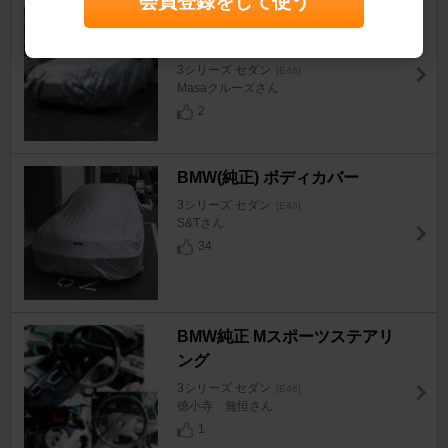
会員登録をして使う
オートバックスセブン sigro21
2型ドアミラー
3シリーズ セダン
[E46]
Masaクルーズさん
2
BMW(純正) ボディカバー
3シリーズ セダン
[E46]
S&Tさん
34
BMW純正 Mスポーツステアリ
ング
3シリーズ セダン
[E46]
徳小寺 無恒さん
1