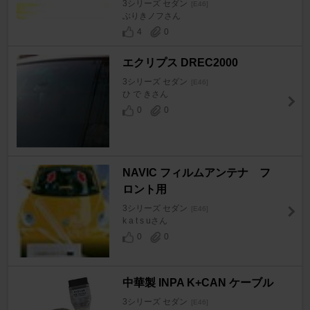
3シリーズ セダン
[E46]
ぶりきノフさん
4
0
エクリプス DREC2000
3シリーズ セダン
[E46]
ひ で きさん
0
0
NAVIC フィルムアンテナ フ
ロント用
3シリーズ セダン
[E46]
k a t s uさん
0
0
中華製 INPA K+CAN ケーブル
3シリーズ セダン
[E46]