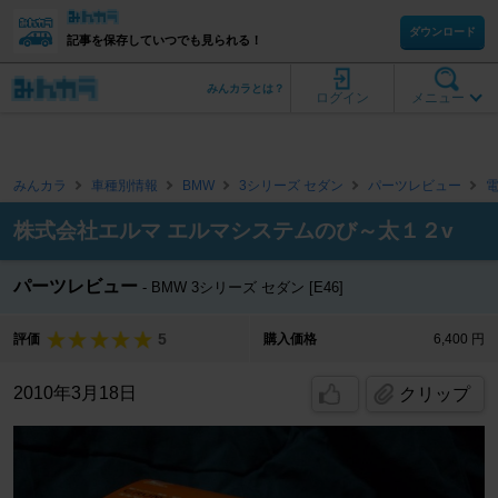
ダウンロード
記事を保存していつでも見られる！
みんカラとは？
ログイン
メニュー
みんカラ
車種別情報
BMW
3シリーズ セダン
パーツレビュー
株式会社エルマ エルマシステムのび～太１２v
パーツレビュー
BMW 3シリーズ セダン [E46]
5
評価
購入価格
6,400 円
2010年3月18日
クリップ