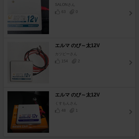
SALONさん
63
0
エルマ のび～太12V
カツピーさん
154
2
エルマ のび～太12V
くすもんさん
48
1