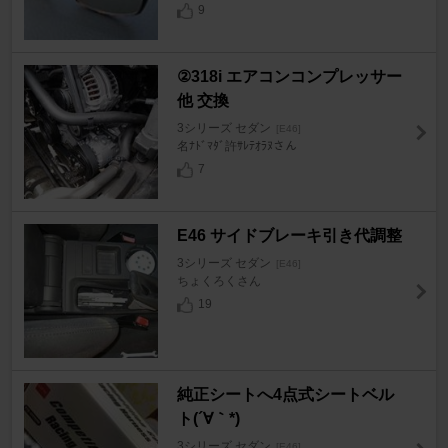
9
②318i エアコンコンプレッサー
他 交換
3シリーズ セダン
[E46]
名ﾅﾄﾞﾏﾀﾞ許ｻﾚﾃｵﾗﾇさん
7
E46 サイドブレーキ引き代調整
3シリーズ セダン
[E46]
ちょくろくさん
19
純正シートへ4点式シートベル
ト(´∀｀*)
3シリーズ セダン
[E46]