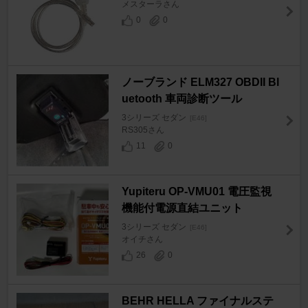
メスターラさん
0
0
ノーブランド ELM327 OBDII Bl
uetooth 車両診断ツール
3シリーズ セダン
[E46]
RS305さん
11
0
Yupiteru OP-VMU01 電圧監視
機能付電源直結ユニット
3シリーズ セダン
[E46]
オイチさん
26
0
BEHR HELLA ファイナルステ