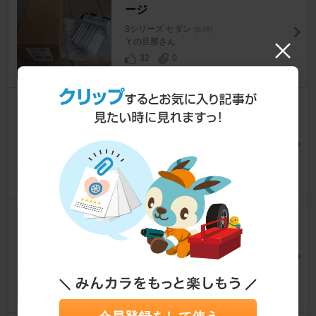
ージ
3シリーズ セダン
[E46]
Ｙの旦那さん
32
0
エーモン 貼り付けプッシュスイ
ッチ / 3223
3シリーズ セダン
[E46]
オイチさん
26
0
GOOLOO GP100
3シリーズ セダン
[E46]
4nzigenさん
4