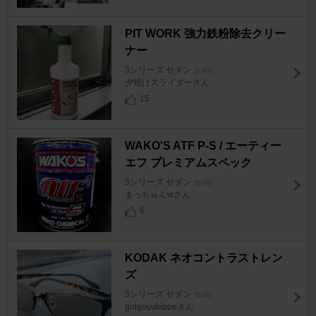
PIT WORK 強力鉄粉除去クリー
ナー
3シリーズ セダン
[E46]
夕焼けスライダーさん
15
WAKO'S ATF P-S / エーティー
エフ プレミアムスペック
3シリーズ セダン
[E46]
まっちゅんwさん
6
KODAK ネオコントラストレン
ズ
3シリーズ セダン
[E46]
golgoyukippeさん