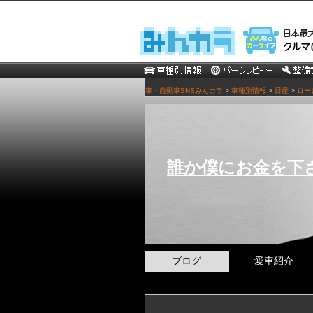
車・自動車SNSみんカラ
>
車種別情報
>
日産
>
ロー
誰か僕にお金を下
ブログ
愛車紹介