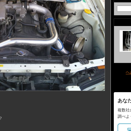
ヘ
あな
複数社
調べよ
？