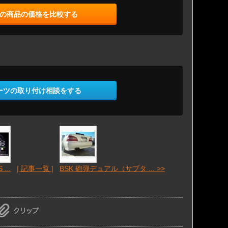
の商品の価格を比較する
ーツの取り付け相談をする
...
| 記事一覧 |
BSK 砲弾デュアル（サブタ ... >>