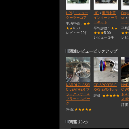
HPI
/
インター
HPI
/
汎用中置
Forg
クーラーコア
インタークーラ
ort
/
ーキット
ーラ
平均評価 :
★★
★★
4.60
平均評価 :
★★
平均
レビュー:20件
★★★
5.00
★★
レビュー:2件
レビ
関連レビューピックアップ
NARDI CLASSI
GP SPORTS E
NAR
C LEATHER ブ
XAS EVO Tune
C W
ラックレザー＆
ド＆
評価:
★★★★★
ブラックスポー
スポ
ク
評価
評価:
★★★★★
関連リンク