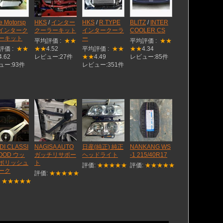
e Motorsp
HKS
/
インター
HKS
/
R TYPE
BLITZ
/
INTER
インターク
クーラーキット
インタークーラ
COOLER CS
ーキット
ー
平均評価 :
★★
平均評価 :
★★
評価 :
★★
★★
4.52
平均評価 :
★★
★★
4.34
4.62
レビュー:27件
★★
4.49
レビュー:85件
ュー:93件
レビュー:351件
DI CLASSI
NAGISA AUTO
日産(純正) 純正
NANKANG WS
OOD ウッ
ガッチリサポー
ヘッドライト
-1 215/40R17
ポリッシュ
ト
評価:
★★★★★
評価:
★★★★★
ーク
評価:
★★★★★
:
★★★★★