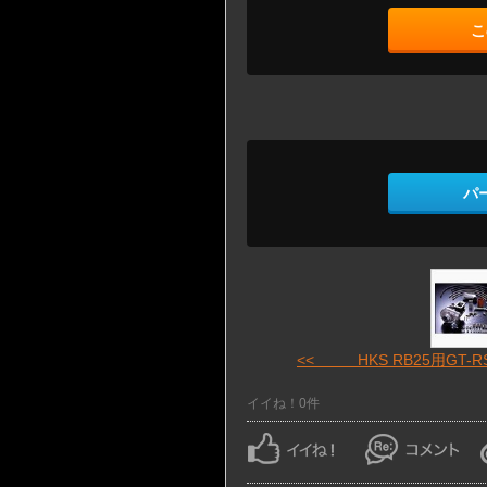
こ
パ
<< HKS RB25用GT-RS 
イイね！0件