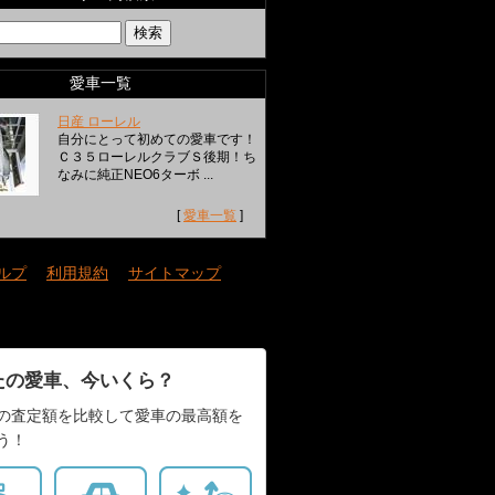
愛車一覧
日産 ローレル
自分にとって初めての愛車です！
Ｃ３５ローレルクラブＳ後期！ち
なみに純正NEO6ターボ ...
[
愛車一覧
]
ルプ
｜
利用規約
｜
サイトマップ
たの愛車、今いくら？
の査定額を比較して愛車の最高額を
う！