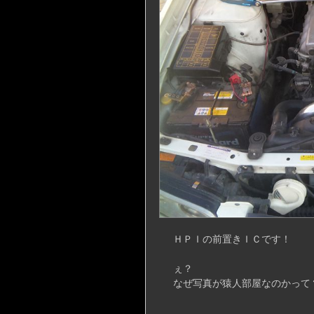
ＨＰＩの前置きＩＣです！
ぇ？
なぜ写真が猿人部屋なのかって