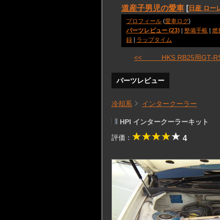
道産子男児の愛車
[
日産 ロー
プロフィール
(
愛車ログ
)
パーツレビュー (23)
|
整備手帳
|
燃
録
|
ラップタイム
<< HKS RB25用GT-RS 
パーツレビュー
冷却系
インタークーラー
HPI インタークーラーキット
評価：
4