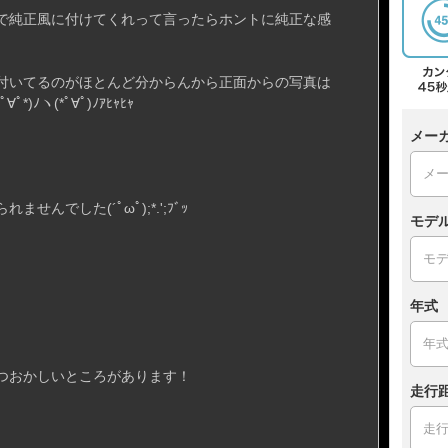
で純正風に付けてくれって言ったらホントに純正な感
付いてるのがほとんど分からんから正面からの写真は
)ﾉヽ(*ﾟ∀ﾟ)ﾉｱﾋｬﾋｬ
メー
んでした(´ﾟωﾟ);*.';ﾌﾞｯ
モデ
年式
つおかしいところがあります！
走行