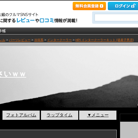
レル
>
パーツレビュー
>
冷却系
>
インタークーラー
>
HPI インタークーラーキット [道産子男児]
さいｗｗ
フォトアルバム
ラップタイム
▼メニュー