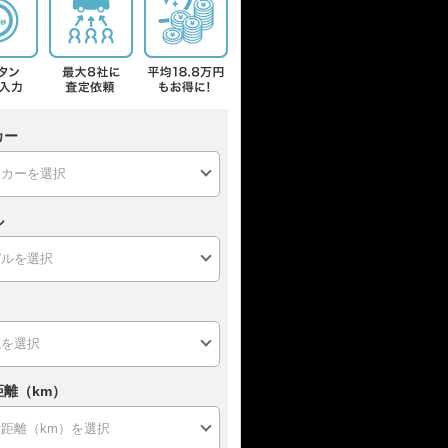
カー
ル
距離（km）