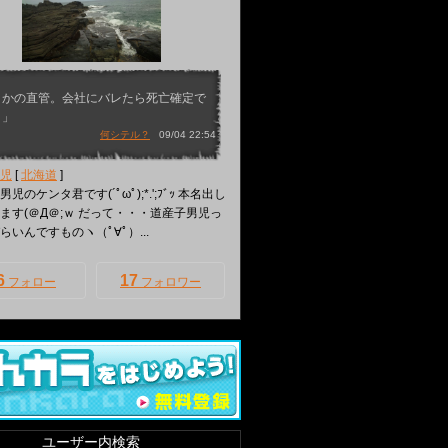
さかの直管。会社にバレたら死亡確定で
ｗ」
何シテル？
09/04 22:54
児
[
北海道
]
児のケンタ君です(´ﾟωﾟ);*.';ﾌﾞｯ 本名出し
ます(＠Д＠;ｗ だって・・・道産子男児っ
らいんですものヽ（ﾟ∀ﾟ）...
6
17
フォロー
フォロワー
ユーザー内検索