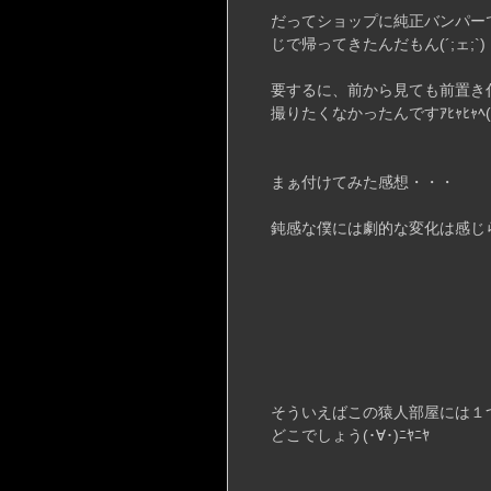
だってショップに純正バンパー
じで帰ってきたんだもん(´;ェ;`)
要するに、前から見ても前置き
撮りたくなかったんですｱﾋｬﾋｬﾍ(ﾟ∀ﾟ*
まぁ付けてみた感想・・・
鈍感な僕には劇的な変化は感じられませ
そういえばこの猿人部屋には１
どこでしょう(･∀･)ﾆﾔﾆﾔ