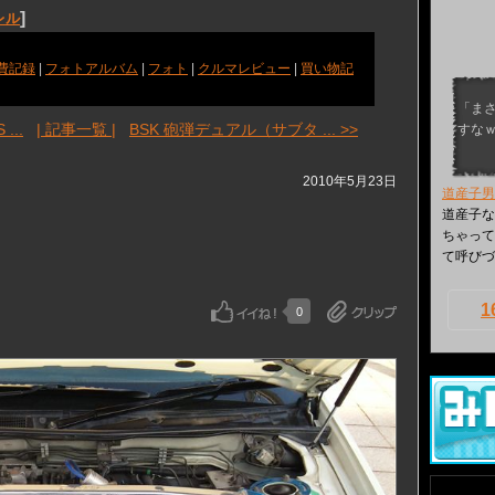
]
レル
費記録
|
フォトアルバム
|
フォト
|
クルマレビュー
|
買い物記
「ま
...
| 記事一覧 |
BSK 砲弾デュアル（サブタ ... >>
すな
2010年5月23日
道産子男
道産子な男
ちゃって
て呼びづ
1
0