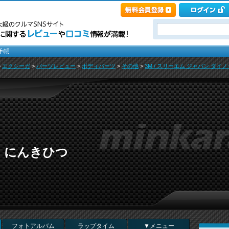
>
エクシーガ
>
パーツレビュー
>
ボディパーツ
>
その他
>
3M / スリーエム ジャパン ダイノ
くにんきひつ
フォトアルバム
ラップタイム
▼メニュー