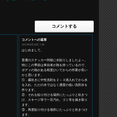
コメントする
コメントへの返答
2012年8月24日 7:48
はじめまして。
普通のステッカー同様に水貼りしましたよ～。
特にこの季節は車自体が熱を持っているので、
ボディの熱がある程度ひいてからの作業が良い
かと思います。
①．霧吹きに中性洗剤を２～３滴入れてから水
を入れ、ただの水ではなく濃度の低い洗剤水を
作ります。
②．それを貼り付ける場所にたっぷりと吹きつ
け、スキージ等で一旦汚れ、ゴミ等を掻き取り
ます。
③．再度貼り付ける場所にたっぷりと吹きつけ
ます。