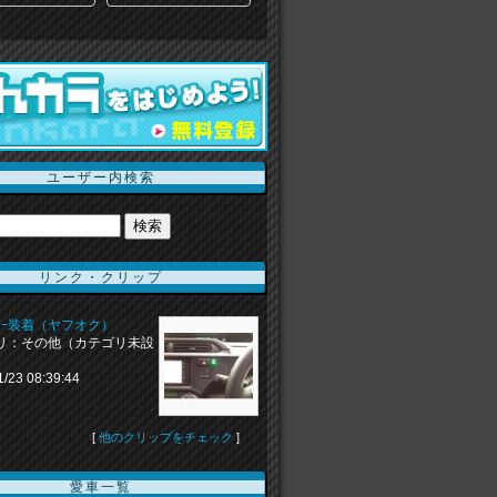
ユーザー内検索
リンク・クリップ
ﾓﾆﾀｰ装着（ヤフオク）
リ：その他（カテゴリ未設
1/23 08:39:44
[
他のクリップをチェック
]
愛車一覧