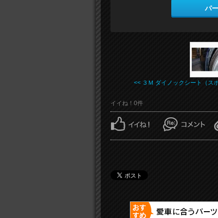
パ
<< ３Ｍ ダイノックシート（スポ .
イイね！0件