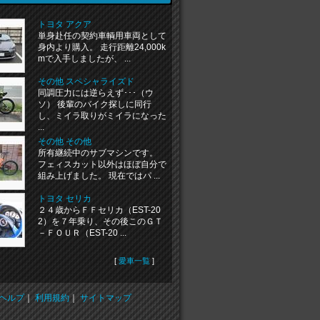
トヨタ アクア
単身赴任の契約車輌用車両として
身内より購入。 走行距離24,000k
mで入手しましたが、 ...
その他 スペシャライズド
同調圧力には逆らえず･･･（ウ
ソ） 後輩のバイク探しに同行
し、ミイラ取りがミイラになった
...
その他 その他
所有継続中のサブマシンです。
フェィスカット以外はほぼ自分で
組み上げました。 現在ではパ ...
トヨタ セリカ
２４歳からＦＦセリカ（EST-20
2）を７年乗り、その後このＧＴ
－ＦＯＵＲ（EST-20 ...
[
愛車一覧
]
ヘルプ
｜
利用規約
｜
サイトマップ