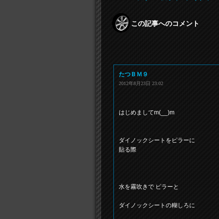
この記事へのコメント
たつＢＭ９
2012年8月23日 23:02
はじめましてm(__)m
ダイノックシートをピラーに
貼る際
水を霧吹きで ピラーと
ダイノックシートの糊しろに