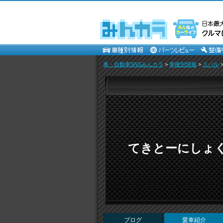
車・自動車SNSみんカラ
>
車種別情報
>
スバル
てきとーにしょ
ブログ
愛車紹介