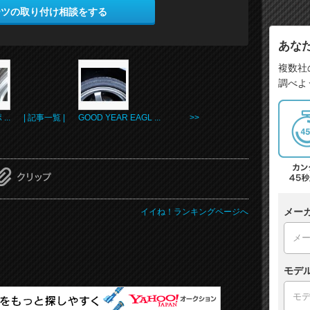
ーツの取り付け相談をする
あな
複数社
調べよ
..
| 記事一覧 |
GOOD YEAR EAGL ... >>
メー
イイね！ランキングページへ
モデ