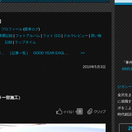
]
プロフィール
(
愛車ログ
)
燃費記録
|
フォトアルバム
|
フォト (12)
|
クルマレビュー
|
買い物
記録
|
ラップタイム
..
| 記事一覧 |
GOOD YEAR EAGL ... >>
「事
2010年5月3日
88851
ひガシー
金沢生ま
ピラー部施工）
に就職す
ボをこよ
0
時代錯誤の
2