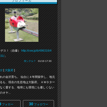
プロフィール
件デス！（自爆）
http://cvw.jp/b/496316/4
31/
」
何シテル？
01/19 17:30
ガ
[
大阪府
]
れの金沢育ち。 仙台に４年間留学し、地元
るも、現在の生息地は大阪府。 ＡＷＤター
なく愛する、地球にも環境にも優しくない
オヤ...
9
30
フォロー
フォロワー