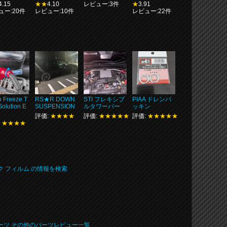
4.15
★★
4.10
レビュー:3件
★
3.91
ュー:20件
レビュー:10件
レビュー:22件
 Freeze T
RS★R DOWN
STI フレキシブ
PIAA ドレンパ
Solution E
SUSPENSION
ルタワーバー
ッキン
評価:
★★★★
評価:
★★★★★
評価:
★★★★★
:
★★★★
ック フィルム の情報を検索
ィパーツ その他のパーツレビュー一覧