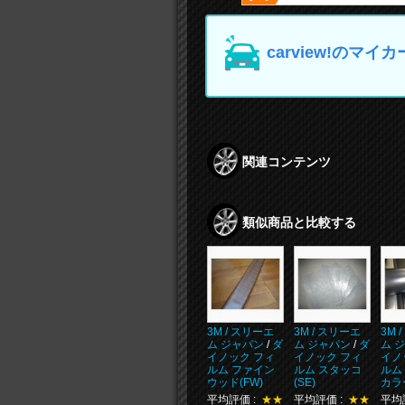
carview!の
関連コンテンツ
類似商品と比較する
3M / スリーエ
3M / スリーエ
3M 
ム ジャパン
/
ダ
ム ジャパン
/
ダ
ム 
イノック フィ
イノック フィ
イノ
ルム ファイン
ルム スタッコ
ルム
ウッド(FW)
(SE)
カラー
平均評価 :
★★
平均評価 :
★★
平均