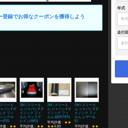
年式
マイカー登録でお得なクーポンを獲得しよう
走行
/ スリーエ
3M / スリーエ
3M / スリーエ
3M / スリーエ
ジャパン
/
ダ
ム ジャパン
/
ダ
ム ジャパン
/
ダ
ム ジャパン
/
ダ
ック フィ
イノック フィ
イノック フィ
イノック フィ
 シングル
ルム ウッドグ
ルム 錆(RT/FA)
ルム レザー(L
(PS)
レイン(WG)
E)
平均評価 :
★★
評価 :
★★
平均評価 :
★★
★★
4.00
平均評価 :
★★