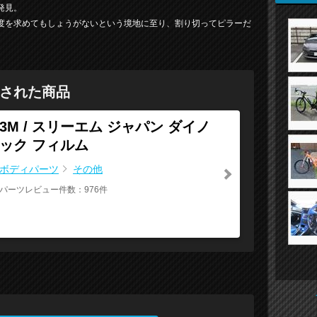
発見。
度を求めてもしょうがないという境地に至り、割り切ってピラーだ
された商品
3M / スリーエム ジャパン ダイノ
ック フィルム
ボディパーツ
その他
パーツレビュー件数：976件