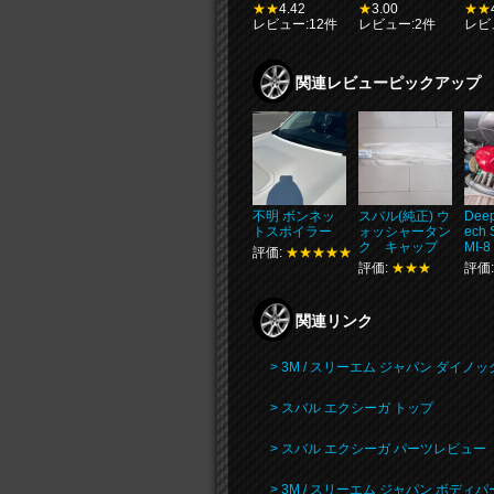
★★
4.42
★
3.00
★★
レビュー:12件
レビュー:2件
レビ
関連レビューピックアップ
不明 ボンネッ
スバル(純正) ウ
Deep
トスポイラー
ォッシャータン
ech 
ク キャップ
MI-8
評価:
★★★★★
評価:
★★★
評価
関連リンク
> 3M / スリーエム ジャパン ダイノ
> スバル エクシーガ トップ
> スバル エクシーガ パーツレビュー
> 3M / スリーエム ジャパン ボデ