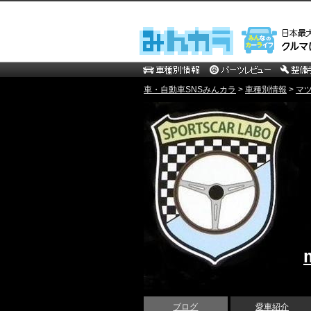
車・自動車SNSみんカラ
>
車種別情報
>
マ
ブログ
愛車紹介