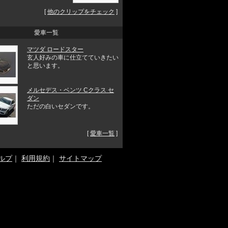
[
他のクリップをチェック
]
愛車一覧
マツダ ロードスター
玄人好みの車に仕立てていきたい
と思います。
メルセデス・ベンツ Cクラス セ
ダン
ただの白いセダンです。
[
愛車一覧
]
ルプ
｜
利用規約
｜
サイトマップ