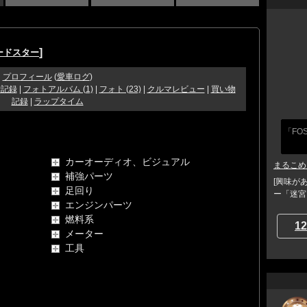
]
ードスター
プロフィール
(
愛車ログ
)
費記録
|
フォトアルバム (1)
|
フォト (23)
|
クルマレビュー
|
買い物
記録
|
ラップタイム
「FO
カーオーディオ、ビジュアル
まるこめ
補強パーツ
[興味が
足回り
ー「迷宮
エンジンパーツ
燃料系
12
メーター
工具