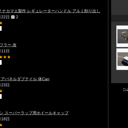
E / ナカマエ製作 レギュレーターハンドル アルミ削り出し
月22日
2
★
フラー 改
月11日
★★★
o ドアパネルダブテイル 体Can
月23日
ヘ
★
ン スーパーラップ用ホイールキャップ
月18日
★