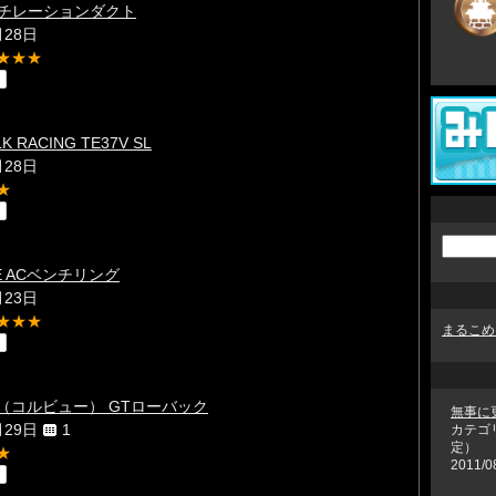
ベンチレーションダクト
月28日
★★★
 RACING TE37V SL
月28日
★
NE ACベンチリング
月23日
★★★
まるこめ
U（コルビュー） GTローバック
無事に
月29日
1
カテゴ
定）
★
2011/0