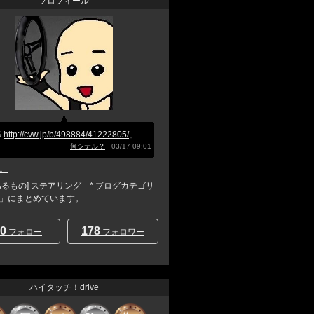
プロフィール
S
http://cvw.jp/b/498884/41222805/
」
何シテル？
03/17 09:01
。
あるもの] ステアリング * ブログカテゴリ
」にまとめています。
0
178
フォロー
フォロワー
ハイタッチ！drive