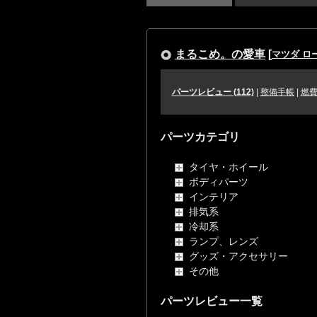
まるこめ。の愛車
[
マツダ ロ
パーツレビュー (112)
|
整備手帳
|
燃
パーツカテゴリ
タイヤ・ホイール
ボディパーツ
インテリア
排気系
冷却系
ランプ、レンズ
グッズ・アクセサリー
その他
パーツレビュー一覧