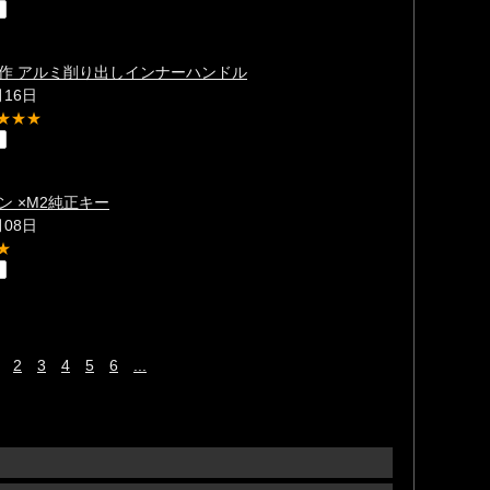
作 アルミ削り出しインナーハンドル
月16日
★★★
ン ×M2純正キー
月08日
★
2
3
4
5
6
...