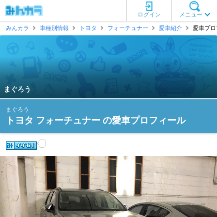
ログイン
メニュー
みんカラ
車種別情報
トヨタ
フォーチュナー
愛車紹介
愛車プロ
まぐろう
まぐろう
トヨタ フォーチュナー の愛車プロフィール