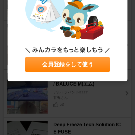
VELL222さん
7
オーディオファン 低背ヒューズ
計70個入り（5A 7.5A 10A 15A
20A 25A 30A）7種
アルトラパン
[HE22S]
Neru@ABARTHさん
17
会員登録をして使う
BAL / 大橋産業 デジタルミラー
/ BALUCE M(エム)
アルトラパン
[HE22S]
甘兎さん
53
Deep Freeze Tech Solution IC
E FUSE