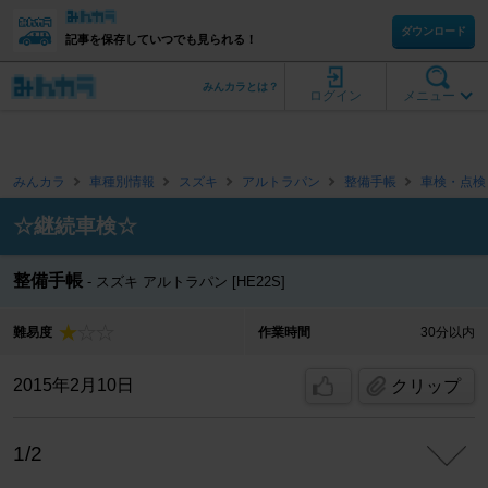
ダウンロード
記事を保存していつでも見られる！
みんカラとは？
ログイン
メニュー
みんカラ
車種別情報
スズキ
アルトラパン
整備手帳
車検・点検
☆継続車検☆
整備手帳
スズキ アルトラパン [HE22S]
難易度
作業時間
30分以内
2015年2月10日
クリップ
1/2