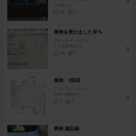
やわ尻さん
18
1
車検を受けました🐰🔧
アルトラパン
[HE22S]
ミニぱぱmk2さん
30
0
車検 3回目
アルトラパン
[HE22S]
yuna☆papaさん
5
0
車検 備忘録