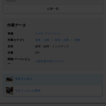
記事一覧
作業データ
車種
スズキ アルトラパン
作業カテゴリ
車検・点検
車検・点検
車検
目的
修理・故障・メンテナンス
作業
DIY
関連パーツレビュ
☆孫市屋 LEDバルブ☆
ー
やまリンさん
やまリンさんの愛車