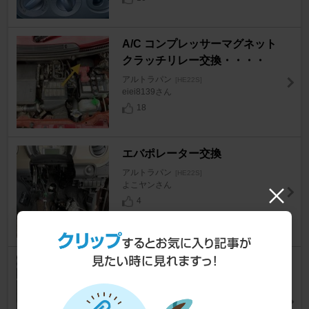
A/C コンプレッサーマグネット
クラッチリレー交換・・・・
アルトラパン
[HE22S]
eiei8139さん
18
エバポレーター交換
アルトラパン
[HE22S]
よこヤンさん
4
メーカー不明 オイルキャッチタ
ンク
アルトラパン
[HE22S]