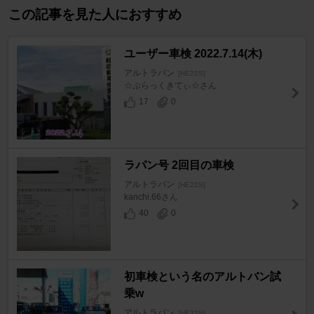
この記事を見た人におすすめ
ユーザー車検 2022.7.14(木)
アルトラパン
[HE22S]
☆ぶらっくきてぃ☆さん
17
0
ラパン号 2回目の車検
アルトラパン
[HE22S]
kanchi.66さん
40
0
初車検という名のアルトバン試
乗w
アルトラパン
[HE22S]