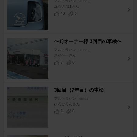
アルトラパン
[HE22S]
ユウナ721さん
40
0
〜前オーナー様 3回目の車検〜
アルトラパン
[HE22S]
スイヘーさん
3
0
3回目（7年目）の車検
アルトラパン
[HE22S]
ひろひろんさん
2
0