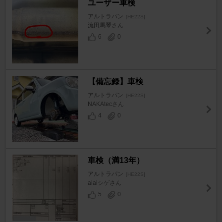
ユーザー車検
アルトラパン
[HE22S]
流田馬琴さん
6
0
【備忘録】車検
アルトラパン
[HE22S]
NAKAtecさん
4
0
車検（満13年）
アルトラパン
[HE22S]
aiaiシゲさん
5
0