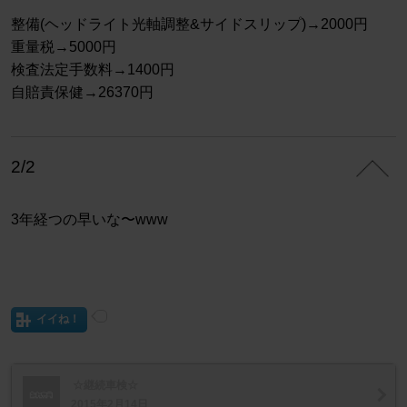
整備(ヘッドライト光軸調整&サイドスリップ)→2000円
重量税→5000円
検査法定手数料→1400円
自賠責保健→26370円
2/2
3年経つの早いな〜www
イイね！
☆継続車検☆
2015年2月14日