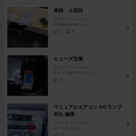
車検 ２回目
アルトラパン
[HE22S]
T1Ntransporterさん
2
0
ヒューズ交換
アルトラパン
[HE22S]
ヤルマン@やりやりさん
6
マニュアルエアコン A/Cランプ
切れ 修理
アルトラパン
[HE22S]
ハリケーンさん
10