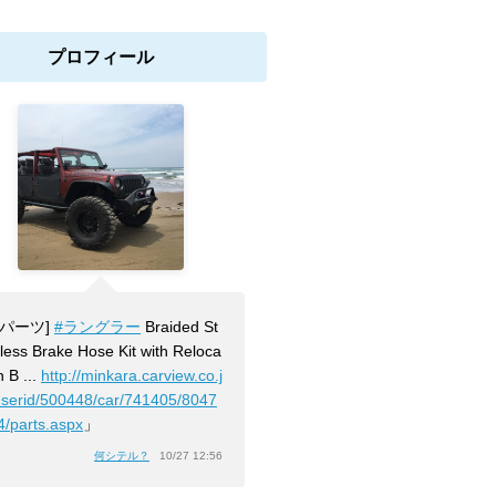
プロフィール
[パーツ]
#ラングラー
Braided St
nless Brake Hose Kit with Reloca
n B ...
http://minkara.carview.co.j
userid/500448/car/741405/8047
4/parts.aspx
」
何シテル？
10/27 12:56