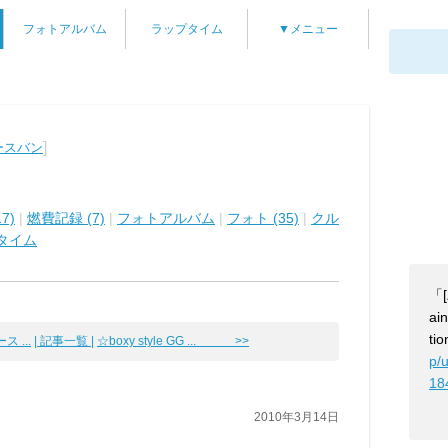
フォトアルバム
ラップタイム
▼メニュー
]
ースバン
7)
|
燃費記録 (7)
|
フォトアルバム
|
フォト (35)
|
クル
タイム
「
ai
tio
 ...
| 記事一覧 |
☆boxy style GG ... >>
p/
18
2010年3月14日