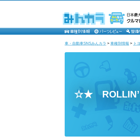
車・自動車SNSみんカラ
>
車種別情報
>
ト
☆★ ROLLI