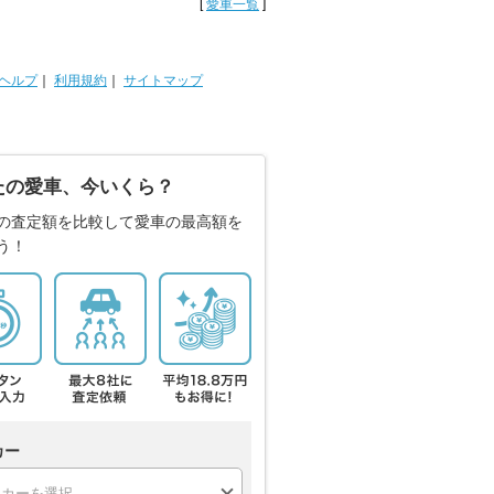
[
愛車一覧
]
ヘルプ
｜
利用規約
｜
サイトマップ
たの愛車、今いくら？
の査定額を比較して愛車の最高額を
う！
カー