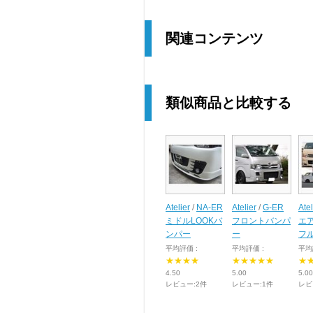
関連コンテンツ
類似商品と比較する
Atelier
/
NA-ER
Atelier
/
G-ER
Atel
ミドルLOOKバ
フロントバンパ
エ
ンパー
ー
フ
平均評価 :
平均評価 :
平均
★★★★
★★★★★
★
4.50
5.00
5.00
レビュー:2件
レビュー:1件
レビ