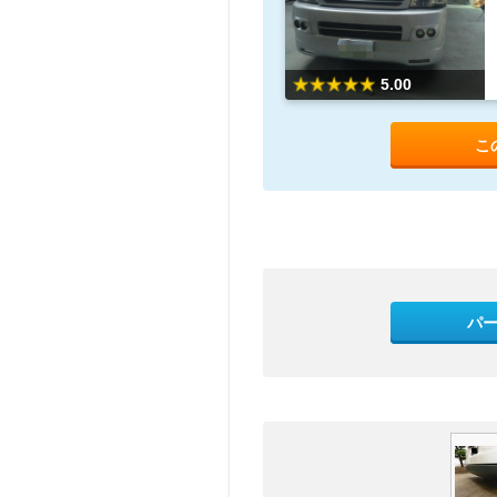
5.00
こ
パ