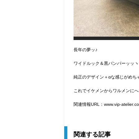
長年の夢ッ♪
ワイドルック＆黒バンパーッッヽ(´
純正のデザイン＋αな感じがめち
これでイケメンからワルメンにへぇ～
関連情報URL：www.vip-atelier.com
関連する記事