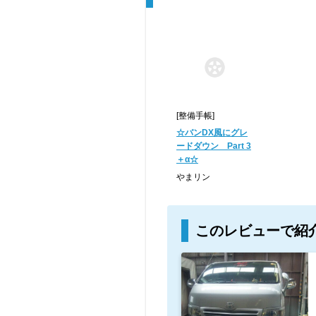
[整備手帳]
☆バンDX風にグレ
ードダウン Part 3
＋α☆
やまリン
このレビューで紹