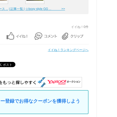
 ...
| 記事一覧 |
☆boxy style GG ... >>
イイね！0件
イイね！ランキングページへ
マイカー登録でお得なクーポンを獲得しよう