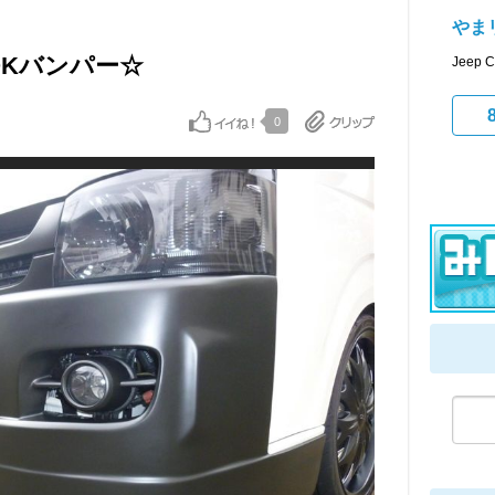
やま
LOOKバンパー☆
Jeep 
0