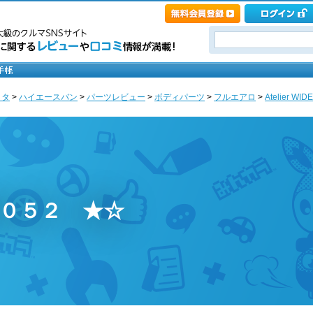
ヨタ
>
ハイエースバン
>
パーツレビュー
>
ボディパーツ
>
フルエアロ
>
Atelier W
N’０５２ ★☆