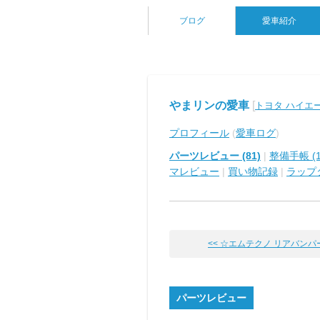
ブログ
愛車紹介
やまリンの愛車
[
トヨタ ハイエ
プロフィール
(
愛車ログ
)
パーツレビュー (81)
|
整備手帳 (1
マレビュー
|
買い物記録
|
ラップ
<< ☆エムテクノ リアバンパース
パーツレビュー