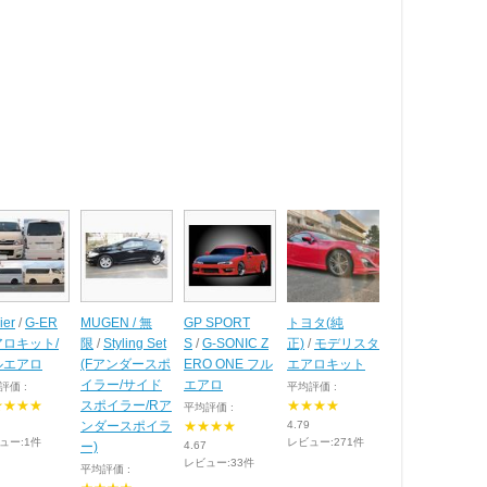
ier
/
G-ER
MUGEN / 無
GP SPORT
トヨタ(純
アロキット/
限
/
Styling Set
S
/
G-SONIC Z
正)
/
モデリスタ
ルエアロ
(Fアンダースポ
ERO ONE フル
エアロキット
イラー/サイド
エアロ
評価 :
平均評価 :
★★★★
スポイラー/Rア
★★★★
平均評価 :
ンダースポイラ
★★★★
4.79
ュー:1件
レビュー:271件
ー)
4.67
レビュー:33件
平均評価 :