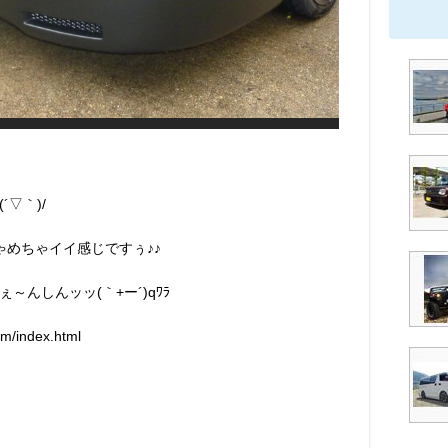
▽｀)/
ゃめちゃイイ感じですぅ♪♪
んしんッッ(｀+ー´)qﾜﾗ
/index.html