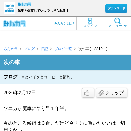
ダウンロード
記事を保存していつでも見られる！
みんカラとは？
ログイン
メニュー
みんカラ
ブログ
日記
ブログ一覧
次の車 [s_8810_s]
次の車
ブログ
車とバイクとコーヒーと節約。
2026年2月12日
クリップ
ソニカが廃車になり早１年半。
今のところ候補は３台。だけど今すぐに買いたいとは一切
思えない。