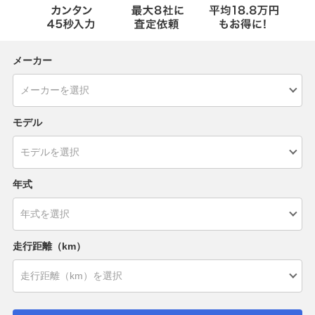
メーカー
モデル
年式
走行距離（km）