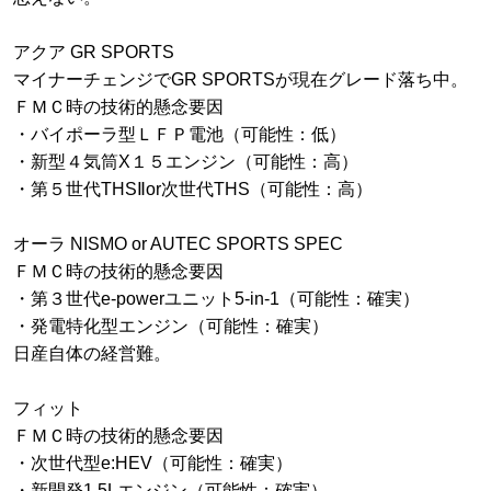
アクア GR SPORTS
マイナーチェンジでGR SPORTSが現在グレード落ち中。
ＦＭＣ時の技術的懸念要因
・バイポーラ型ＬＦＰ電池（可能性：低）
・新型４気筒X１５エンジン（可能性：高）
・第５世代THSⅡor次世代THS（可能性：高）
オーラ NISMO or AUTEC SPORTS SPEC
ＦＭＣ時の技術的懸念要因
・第３世代e-powerユニット5-in-1（可能性：確実）
・発電特化型エンジン（可能性：確実）
日産自体の経営難。
フィット
ＦＭＣ時の技術的懸念要因
・次世代型e:HEV（可能性：確実）
・新開発1.5Lエンジン（可能性：確実）