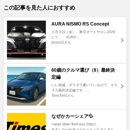
この記事を見た人におすすめ
AURA NISMO RS Concept
１月９日（金）、東京オートサロン2026
にて、 AURA ...
picoo32さん
60歳のクルマ選び（8）最終決
定編
いい加減、ダラダラ書いているので、そろ
そろ最終決定編です。 ...
TonoTonoさん
なぜかカーシェア💦
<span style='font-size:20px;l ...
あるしおーね＠メイちゃんぷりさんさん