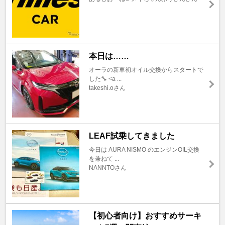
本日は……
オーラの新車初オイル交換からスタートで
した🔧 <a ...
takeshi.oさん
LEAF試乗してきました
今日は AURA NISMO のエンジンOIL交換
を兼ねて ...
NANNTOさん
【初心者向け】おすすめサーキ