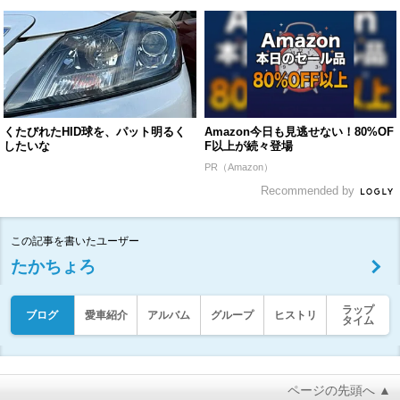
くたびれたHID球を、パット明るく
Amazon今日も見逃せない！80%OF
したいな
F以上が続々登場
PR（Amazon）
Recommended by
この記事を書いたユーザー
たかちょろ
ラップ
ブログ
愛車紹介
アルバム
グループ
ヒストリ
タイム
ページの先頭へ ▲