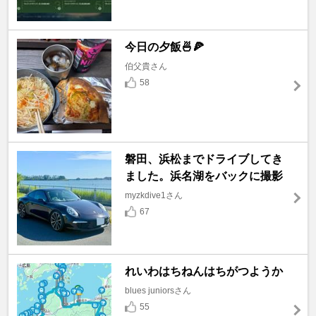
今日の夕飯🍜🍕
伯父貴さん
58
磐田、浜松までドライブしてき
ました。浜名湖をバックに撮影
myzkdive1さん
67
れいわはちねんはちがつようか
blues juniorsさん
55