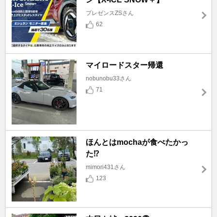
プレゼンスZSさん
62
マイロードスター帰還
nobunobu33さん
71
ほんとはmochaが食べたかっ
た⁉️
mimori431さん
123