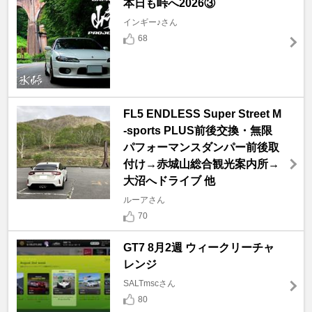
本日も峠へ2026③
インギー♪さん
68
FL5 ENDLESS Super Street M
-sports PLUS前後交換・無限
パフォーマンスダンパー前後取
付け→赤城山総合観光案内所→
大沼へドライブ 他
ルーアさん
70
GT7 8月2週 ウィークリーチャ
レンジ
SALTmscさん
80