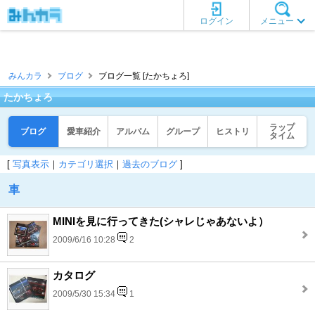
ログイン
メニュー
みんカラ
ブログ
ブログ一覧 [たかちょろ]
たかちょろ
ラップ
ブログ
愛車紹介
アルバム
グループ
ヒストリ
タイム
[
写真表示
｜
カテゴリ選択
｜
過去のブログ
]
車
MINIを見に行ってきた(シャレじゃあないよ）
2009/6/16 10:28
2
カタログ
2009/5/30 15:34
1