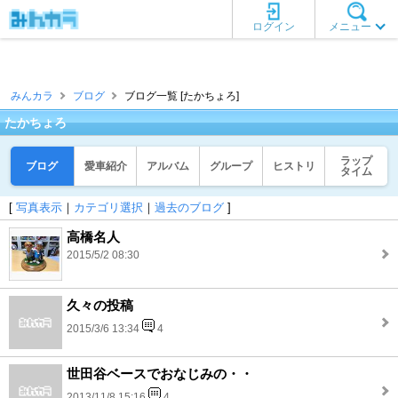
ログイン
メニュー
みんカラ
ブログ
ブログ一覧 [たかちょろ]
たかちょろ
ラップ
ブログ
愛車紹介
アルバム
グループ
ヒストリ
タイム
[
写真表示
｜
カテゴリ選択
｜
過去のブログ
]
高橋名人
2015/5/2 08:30
久々の投稿
2015/3/6 13:34
4
世田谷ベースでおなじみの・・
2013/11/8 15:16
4