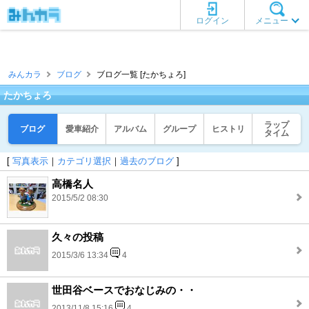
ログイン
メニュー
みんカラ
ブログ
ブログ一覧 [たかちょろ]
たかちょろ
ラップ
ブログ
愛車紹介
アルバム
グループ
ヒストリ
タイム
[
写真表示
｜
カテゴリ選択
｜
過去のブログ
]
高橋名人
2015/5/2 08:30
久々の投稿
2015/3/6 13:34
4
世田谷ベースでおなじみの・・
2013/11/8 15:16
4