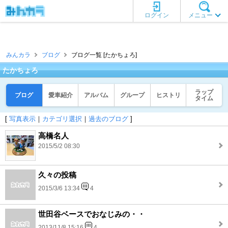
ログイン
メニュー
みんカラ
ブログ
ブログ一覧 [たかちょろ]
たかちょろ
ラップ
ブログ
愛車紹介
アルバム
グループ
ヒストリ
タイム
[
写真表示
｜
カテゴリ選択
｜
過去のブログ
]
高橋名人
2015/5/2 08:30
久々の投稿
2015/3/6 13:34
4
世田谷ベースでおなじみの・・
2013/11/8 15:16
4