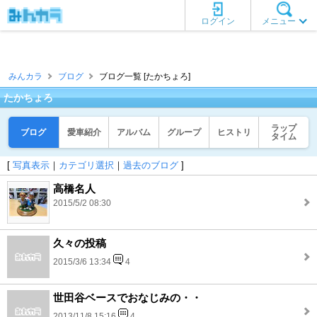
ログイン
メニュー
みんカラ
ブログ
ブログ一覧 [たかちょろ]
たかちょろ
ラップ
ブログ
愛車紹介
アルバム
グループ
ヒストリ
タイム
[
写真表示
｜
カテゴリ選択
｜
過去のブログ
]
高橋名人
2015/5/2 08:30
久々の投稿
2015/3/6 13:34
4
世田谷ベースでおなじみの・・
2013/11/8 15:16
4