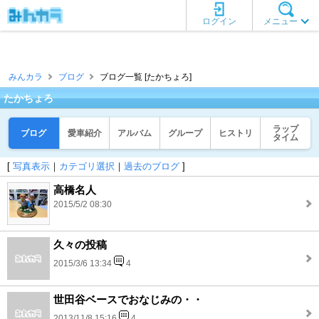
ログイン
メニュー
みんカラ
ブログ
ブログ一覧 [たかちょろ]
たかちょろ
ラップ
ブログ
愛車紹介
アルバム
グループ
ヒストリ
タイム
[
写真表示
｜
カテゴリ選択
｜
過去のブログ
]
高橋名人
2015/5/2 08:30
久々の投稿
2015/3/6 13:34
4
世田谷ベースでおなじみの・・
2013/11/8 15:16
4