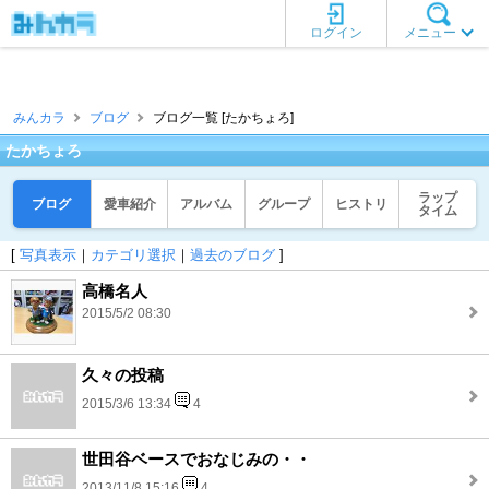
ログイン
メニュー
みんカラ
ブログ
ブログ一覧 [たかちょろ]
たかちょろ
ラップ
ブログ
愛車紹介
アルバム
グループ
ヒストリ
タイム
[
写真表示
｜
カテゴリ選択
｜
過去のブログ
]
高橋名人
2015/5/2 08:30
久々の投稿
2015/3/6 13:34
4
世田谷ベースでおなじみの・・
2013/11/8 15:16
4