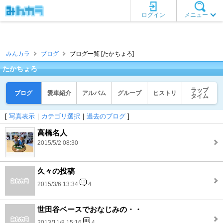
ログイン
メニュー
みんカラ
ブログ
ブログ一覧 [たかちょろ]
たかちょろ
ラップ
ブログ
愛車紹介
アルバム
グループ
ヒストリ
タイム
[
写真表示
｜
カテゴリ選択
｜
過去のブログ
]
高橋名人
2015/5/2 08:30
久々の投稿
2015/3/6 13:34
4
世田谷ベースでおなじみの・・
2013/11/8 15:16
4