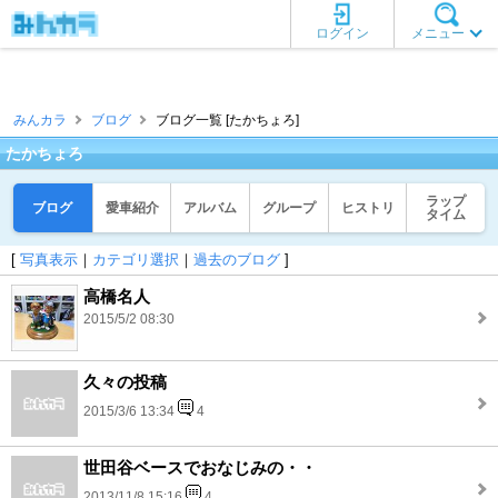
ログイン
メニュー
みんカラ
ブログ
ブログ一覧 [たかちょろ]
たかちょろ
ラップ
ブログ
愛車紹介
アルバム
グループ
ヒストリ
タイム
[
写真表示
｜
カテゴリ選択
｜
過去のブログ
]
高橋名人
2015/5/2 08:30
久々の投稿
2015/3/6 13:34
4
世田谷ベースでおなじみの・・
2013/11/8 15:16
4