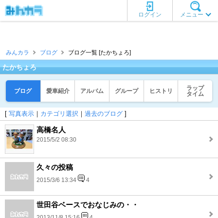
ログイン
メニュー
みんカラ
ブログ
ブログ一覧 [たかちょろ]
たかちょろ
ラップ
ブログ
愛車紹介
アルバム
グループ
ヒストリ
タイム
[
写真表示
｜
カテゴリ選択
｜
過去のブログ
]
高橋名人
2015/5/2 08:30
久々の投稿
2015/3/6 13:34
4
世田谷ベースでおなじみの・・
2013/11/8 15:16
4