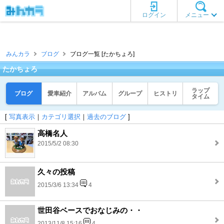
ログイン
メニュー
みんカラ
ブログ
ブログ一覧 [たかちょろ]
たかちょろ
ラップ
ブログ
愛車紹介
アルバム
グループ
ヒストリ
タイム
[
写真表示
｜
カテゴリ選択
｜
過去のブログ
]
高橋名人
2015/5/2 08:30
久々の投稿
2015/3/6 13:34
4
世田谷ベースでおなじみの・・
2013/11/8 15:16
4