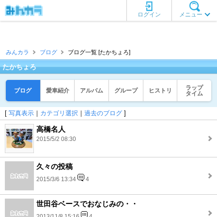
ログイン
メニュー
みんカラ
ブログ
ブログ一覧 [たかちょろ]
たかちょろ
ラップ
ブログ
愛車紹介
アルバム
グループ
ヒストリ
タイム
[
写真表示
｜
カテゴリ選択
｜
過去のブログ
]
高橋名人
2015/5/2 08:30
久々の投稿
2015/3/6 13:34
4
世田谷ベースでおなじみの・・
2013/11/8 15:16
4