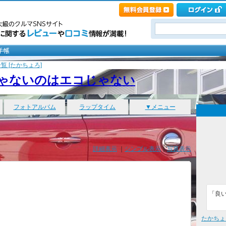
覧 [たかちょろ]
ゃないのはエコじゃない
フォトアルバム
ラップタイム
▼メニュー
詳細表示
｜
シンプル表示
｜
写真表示
「良
たかちょ