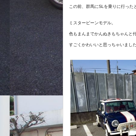
この前、群馬にSLを乗りに行った
ミスタービーンモデル。
色もまんまでかんぬきもちゃんと
すごくかわいいと思っちゃいまし