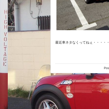
最近車ネタなくってねぇ・・・・
Pos