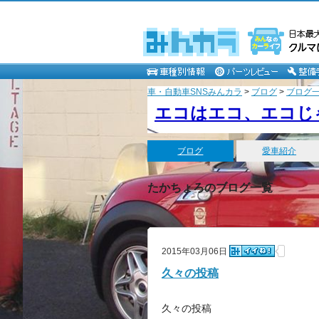
車・自動車SNSみんカラ
>
ブログ
>
ブログ一
エコはエコ、エコじ
ブログ
愛車紹介
たかちょろのブログ一覧
2015年03月06日
久々の投稿
久々の投稿