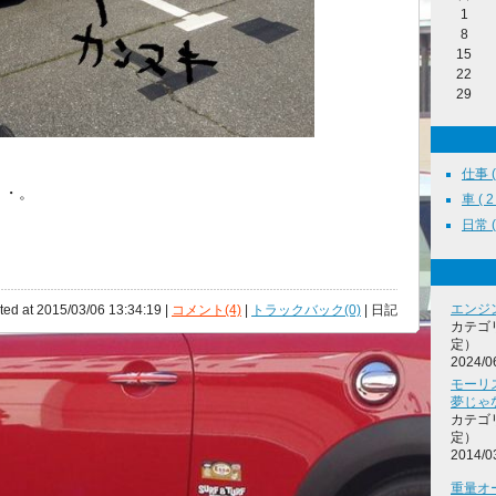
1
8
15
22
29
仕事 ( 
・・。
車 ( 2 
日常 ( 
エンジ
ted at 2015/03/06 13:34:19 |
コメント(4)
|
トラックバック(0)
| 日記
カテゴ
定）
2024/0
モーリ
夢じゃ
カテゴ
定）
2014/0
重量オ