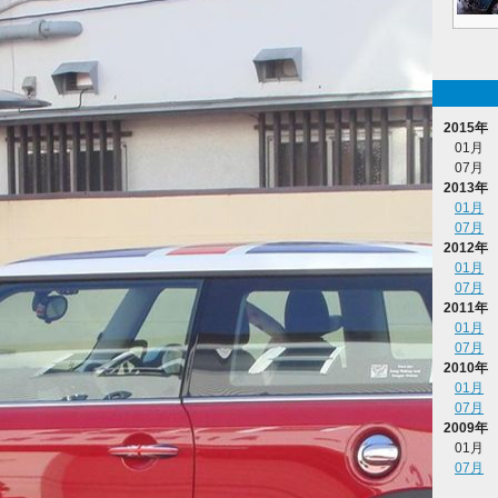
2015年
01月
07月
2013年
01月
07月
2012年
01月
07月
2011年
01月
07月
2010年
01月
07月
2009年
01月
07月