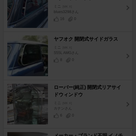
ミニ
[MK X]
blues3298さん
16
0
ヤフオク 開閉式サイドガラス
ミニ
[MK X]
S55L AMGさん
8
0
ローバー(純正) 開閉式リアサイ
ドウィンドウ
ミニ
[MK X]
カナンさん
6
0
メーカー・ブランド不明 イノチ