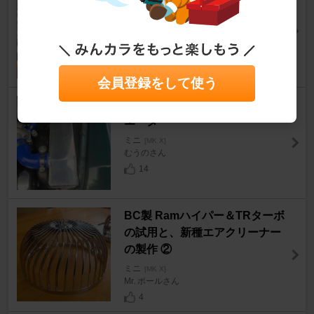
パークＩ/Ｇコイル
ミニ
[MK X]
ミニ太さん
17
会員登録をして使う
ドックハウスDHR アルミラジ
エーター
ミニ
[MK X]
むうのさん
14
BC製 Ramハイパー＆TRターボ
の試用と、新種エアクリーナー
の製作 ②
ミニ
[MK X]
Mr. ポールさん
4