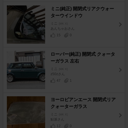
ミニ(純正) 開閉式リアクウォー
ターウインドウ
ミニ
[MK X]
あんちゃおさん
15
0
ローバー(純正) 開閉式 クォータ
ーガラス 左右
ミニ
[MK X]
z50zさん
47
1
ヨーロピアンエース 開閉式リア
クォーターガラス
ミニ
[MK X]
鮎派さん
12
0