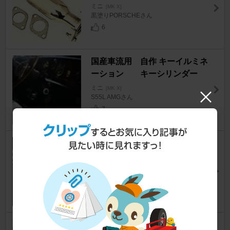
ミニ
[MK X]
黒塗りPORSCHEさん
6
国産車流用 自作 キーイルミネ
ーション キーシリンダー
ミニ
[MK X]
S55L AMGさん
7
PIONEER / carrozzeria carrozz
eria MVH-5100
ミニ
[MK X]
xminicro-まことさん
5
BMCサービス 同時点火ハイス