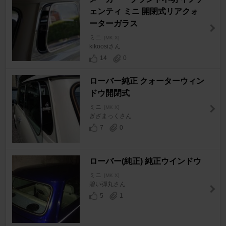
ェンティ ミニ 開閉式リアクォ
ーターガラス
ミニ
[MK X]
kikoosiさん
14
0
ローバー純正 クォーターウィン
ドウ開閉式
ミニ
[MK X]
ぎざまっくさん
7
0
ローバー(純正) 純正ウインドウ
ミニ
[MK X]
碧い弾丸さん
5
1