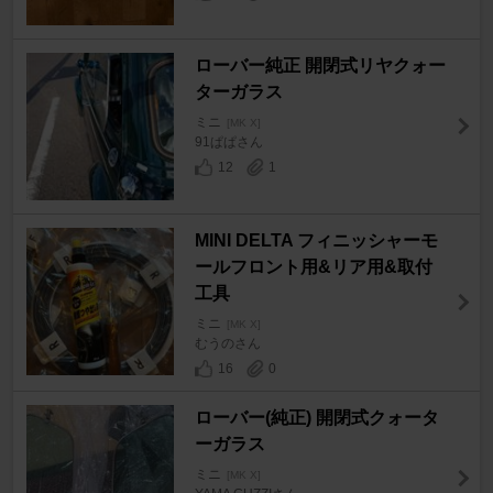
ローバー純正 開閉式リヤクォー
ターガラス
ミニ
[MK X]
91ぱぱさん
12
1
MINI DELTA フィニッシャーモ
ールフロント用&リア用&取付
工具
ミニ
[MK X]
むうのさん
16
0
ローバー(純正) 開閉式クォータ
ーガラス
ミニ
[MK X]