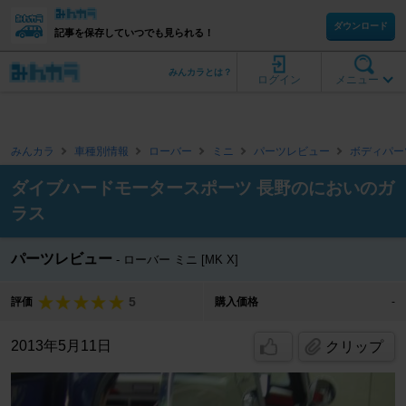
ダウンロード
記事を保存していつでも見られる！
みんカラとは？
ログイン
メニュー
みんカラ
車種別情報
ローバー
ミニ
パーツレビュー
ボディパー
ダイブハードモータースポーツ 長野のにおいのガ
ラス
パーツレビュー
ローバー ミニ [MK X]
5
評価
購入価格
-
2013年5月11日
クリップ