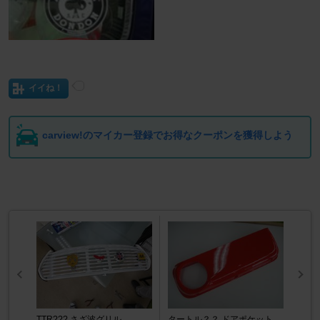
イイね！
carview!のマイカー登録でお得なクーポンを獲得しよう
TTR??? さざ波グリル
タートル？？ ドアポケット