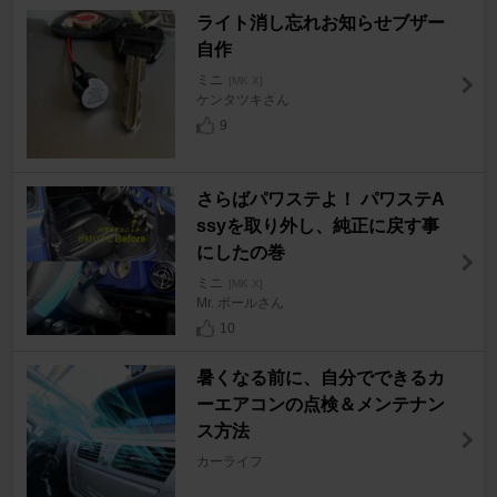
ライト消し忘れお知らせブザー
自作
ミニ
[MK X]
ケンタツキさん
9
さらばパワステよ！ パワステA
ssyを取り外し、純正に戻す事
にしたの巻
ミニ
[MK X]
Mr. ポールさん
10
暑くなる前に、自分でできるカ
ーエアコンの点検＆メンテナン
ス方法
カーライフ