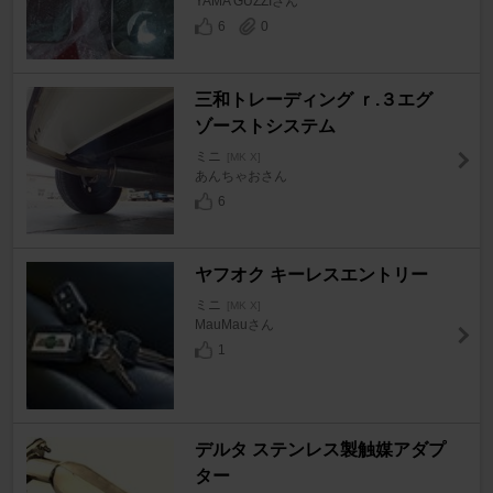
YAMA GUZZIさん
6
0
三和トレーディング ｒ.３エグ
ゾーストシステム
ミニ
[MK X]
あんちゃおさん
6
ヤフオク キーレスエントリー
ミニ
[MK X]
MauMauさん
1
デルタ ステンレス製触媒アダプ
ター