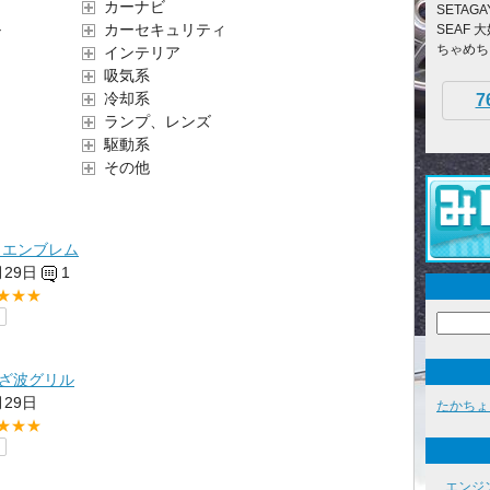
カーナビ
SETAG
ル
カーセキュリティ
SEAF
ちゃめち
インテリア
吸気系
冷却系
7
ランプ、レンズ
駆動系
その他
 エンブレム
月29日
1
★★★
 さざ波グリル
月29日
たかちょ
★★★
エンジ