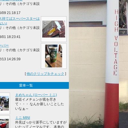
リ：その他（カテゴリ未設
6/09 21:18:17
ス持てばスーパースターは
ない♪
リ：その他（カテゴリ未設
3/01 18:23:41
ーバー
リ：その他（カテゴリ未設
2/13 14:26:39
[
他のクリップをチェック
]
愛車一覧
まめちゃん (ローバー ミニ)
最近イメチェンが底を尽き
て・・・ なんか新しいことした
いなぁ～
ミニ MINI
外見ばっかり派手にしていますが
いたってノーマルです。 本来の