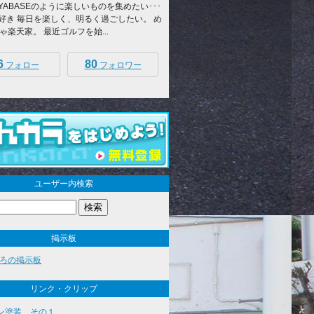
AYABASEのように楽しいものを集めたい･･･
 大好き 毎日を楽しく、明るく過ごしたい。 め
ゃ楽天家。 最近ゴルフを始...
6
80
フォロー
フォロワー
ユーザー内検索
掲示板
ろの掲示板
リンク・クリップ
ン塗装 その１