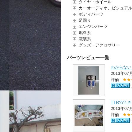
タイヤ・ホイール
カーオーディオ、ビジュア
ボディパーツ
足回り
エンジンパーツ
燃料系
電装系
グッズ・アクセサリー
パーツレビュー一覧
わからない
2013年07
評価 :
★★
TTR???
2013年07
評価 :
★★