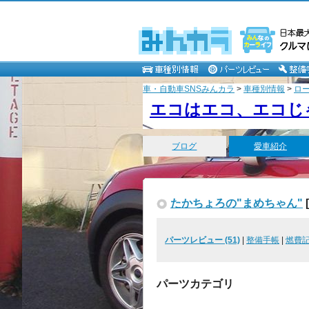
車・自動車SNSみんカラ
>
車種別情報
>
ロ
エコはエコ、エコじ
ブログ
愛車紹介
たかちょろの"まめちゃん"
[
パーツレビュー (51)
|
整備手帳
|
燃費
パーツカテゴリ