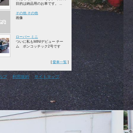
目的は納品用のお車です。 ...
その他 その他
画像
ローバー ミニ
ついに私もMINIデビュー チー
ム ポンコッチック2号です
[
愛車一覧
]
ルプ
｜
利用規約
｜
サイトマップ