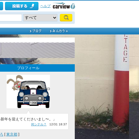
ヘルプ
プロフィール
い新年を迎えてくださいまし〜。」
何シテル？
12/31 18:37
ろ
[
東京都
]