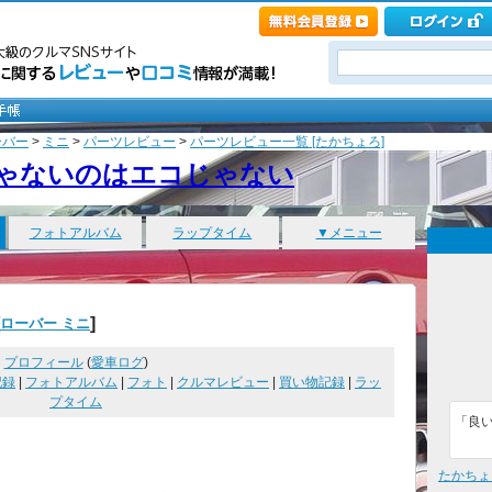
ーバー
>
ミニ
>
パーツレビュー
>
パーツレビュー一覧 [たかちょろ]
ゃないのはエコじゃない
フォトアルバム
ラップタイム
▼メニュー
]
ローバー ミニ
プロフィール
(
愛車ログ
)
記録
|
フォトアルバム
|
フォト
|
クルマレビュー
|
買い物記録
|
ラッ
プタイム
「良
たかちょ