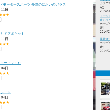
カテゴ
ドモータースポーツ 長野のにおいのガラス
定）
月11日
2024/0
★★★
モーリ
夢じゃ
カテゴ
定）
2014/0
？ ドアポケット
月11日
重量オ
カテゴ
★★★
定）
2014/0
 デザインした
月04日
★★★
 シート
月04日
★★★