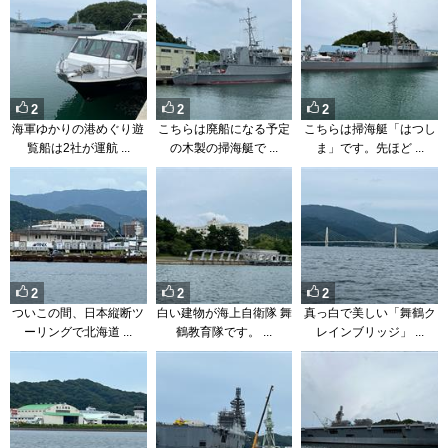
2
2
2
海軍ゆかりの港めぐり遊
こちらは廃船になる予定
こちらは掃海艇「はつし
覧船は2社が運航 ...
の木製の掃海艇で ...
ま」です。先ほど ...
2
2
2
ついこの間、日本縦断ツ
白い建物が海上自衛隊 舞
真っ白で美しい「舞鶴ク
ーリングで北海道 ...
鶴教育隊です。 ...
レインブリッジ」 ...