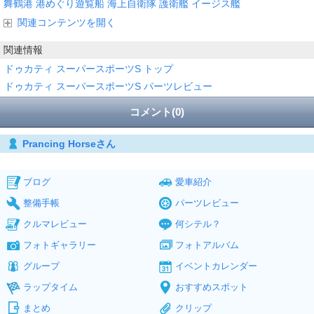
舞鶴港
港めぐり遊覧船
海上自衛隊
護衛艦
イージス艦
関連コンテンツを開く
関連情報
ドゥカティ スーパースポーツS トップ
ドゥカティ スーパースポーツS パーツレビュー
コメント(0)
Prancing Horseさん
ブログ
愛車紹介
整備手帳
パーツレビュー
クルマレビュー
何シテル？
フォトギャラリー
フォトアルバム
グループ
イベントカレンダー
ラップタイム
おすすめスポット
まとめ
クリップ