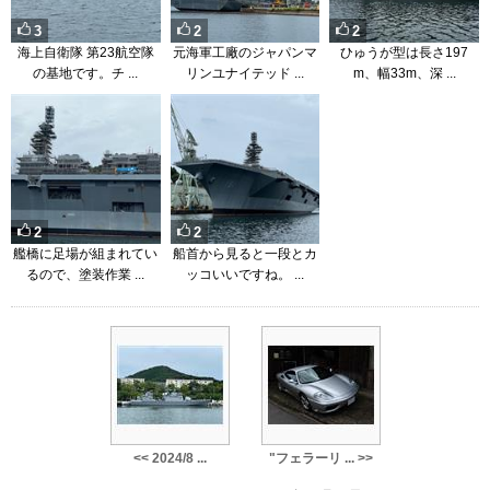
3
2
2
海上自衛隊 第23航空隊
元海軍工廠のジャパンマ
ひゅうが型は長さ197
の基地です。チ ...
リンユナイテッド ...
m、幅33m、深 ...
2
2
艦橋に足場が組まれてい
船首から見ると一段とカ
るので、塗装作業 ...
ッコいいですね。 ...
<< 2024/8 ...
"フェラーリ ... >>