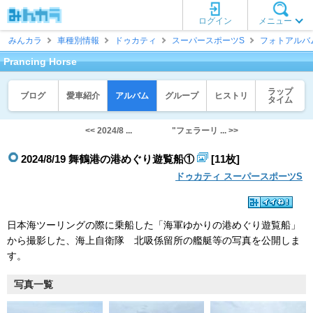
ログイン
メニュー
みんカラ
車種別情報
ドゥカティ
スーパースポーツS
フォトアルバ
Prancing Horse
ラップ
ブログ
愛車紹介
アルバム
グループ
ヒストリ
タイム
<< 2024/8 ...
"フェラーリ ... >>
2024/8/19 舞鶴港の港めぐり遊覧船①
[11枚]
ドゥカティ スーパースポーツS
日本海ツーリングの際に乗船した「海軍ゆかりの港めぐり遊覧船」
から撮影した、海上自衛隊 北吸係留所の艦艇等の写真を公開しま
す。
写真一覧