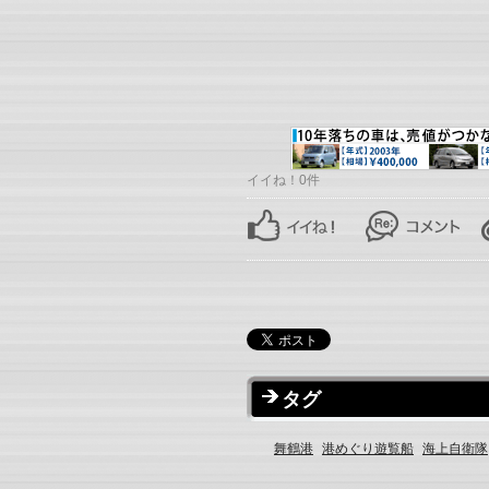
イイね！0件
タグ
舞鶴港
港めぐり遊覧船
海上自衛隊