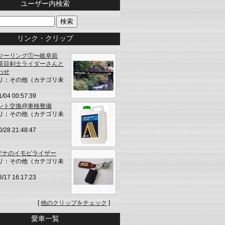
ユーザー内検索
リンク・クリップ
ツーリング①〜岐阜前
茶目剣士ライダーさんと
わせ
リ：その他（カテゴリ未
1/04 00:57:39
ント交換@車検整備
リ：その他（カテゴリ未
0/28 21:48:47
モデナのイモビライザー
リ：その他（カテゴリ未
8/17 16:17:23
[
他のクリップをチェック
]
愛車一覧