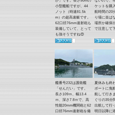
か」です。長さ50mの
ないので、
小型艦船ですが、44
ケットを購
ノット（時速81.5k
航時間の20
m）の超高速艇です。
り場に並ば
62口径76mm速射砲も
場所か確保
装備していて、とって
で注意して下
も強そうですね😍
艦番号232は護衛艦
夏休みも終
「せんだい」です。
ボートに曳
長さ109ｍ、幅13.4
航して行き
ｍ、深さ7.8ｍで、高
ぐりの35分
性能20mm機関砲と62
出航して行
口径76mm速射砲を備
明日以降に