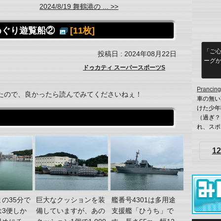
2024/8/19 舞鶴港の ... >>
の港めぐり遊覧船②
[11枚]
「ご
投稿日 : 2024年08月22日
ーグか
ドゥカティ スーパースポーツS
Prancing
たので、良かったら読んでみてくださいねぇ！
車の無い
けた少年
（過ぎ？
れ、スポ
12
の35分で
巨大なクッションを装
艦番号4301は多用途
は3便しか
備していますが、あの
支援艦「ひうち」で