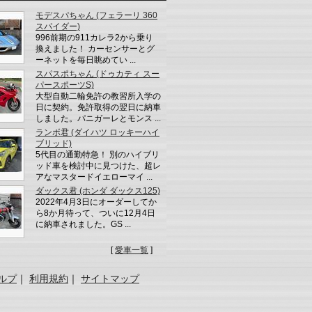
モデスパちゃん (フェラーリ 360
スパイダー)
996前期の911カレラ2から乗り
換えました！ カーセンサーとグ
ーネットを毎日眺めてい ...
スパスポちゃん (ドゥカティ スー
パースポーツS)
大型自動二輪免許の教習所入学の
日に契約。免許取得の翌日に納車
しました。パニガーレとモンス ...
ランボ君 (ダイハツ ロッキーハイ
ブリッド)
5代目の通勤特急！ 別のハイブリ
ッド車を検討中に見つけた、超レ
アなマスタードイエローマイ ...
ダックス君 (ホンダ ダックス125)
2022年4月3日にオーダーしてか
ら8か月待って、ついに12月4日
に納車されました。GS ...
[
愛車一覧
]
ルプ
｜
利用規約
｜
サイトマップ