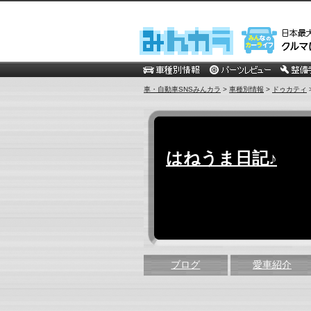
車・自動車SNSみんカラ
>
車種別情報
>
ドゥカティ
はねうま日記♪
ブログ
愛車紹介