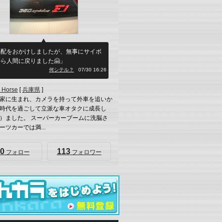
心配をおかけしましたが、無事にサイボ
ら人間に戻りました🤗」
何シテル？
07/30 16:26
 Horse
[
兵庫県
]
家に生まれ、カメラを持って外車を追いか
時代を過ごして立派な車オタクに成長し
）ました。 スーパーカーブームに洗脳さ
ーツカーでは満...
0
113
フォロー
フォロワー