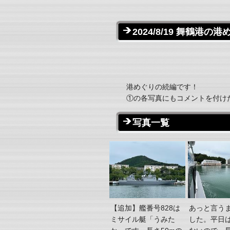
2024/8/19 舞鶴港
港めぐりの続編です！
①の各写真にもコメントを付け
写真一覧
【追加】艦番号828は
あっと言うま
ミサイル艇「うみた
した。平日