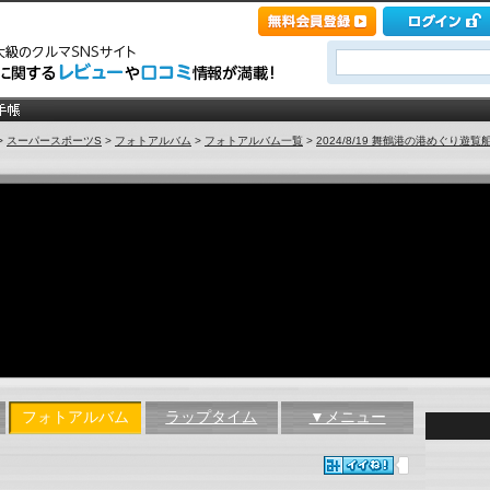
>
スーパースポーツS
>
フォトアルバム
>
フォトアルバム一覧
>
2024/8/19 舞鶴港の港めぐり遊覧船② [
フォトアルバム
ラップタイム
▼メニュー