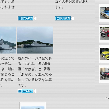
しても、港
コイの発射装置があり
もしれませ
ます。
号の近くで
最新のイージス艦であ
ハッチは、
る「もがみ」型の5番
ときに船内
艦「やはぎ」と6番艦
て閉じるこ
「あがの」が並んで停
ス性を高め
泊しているレアな写真
す。
です。
ヘ