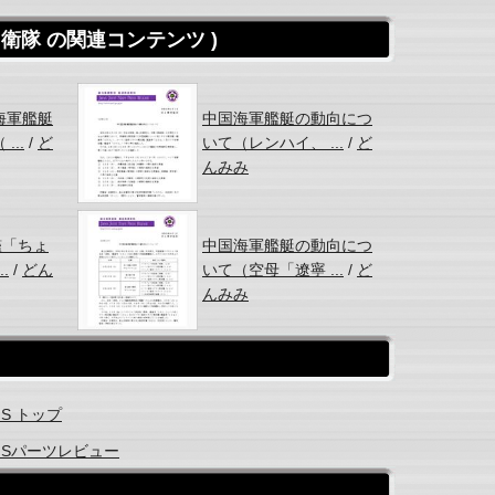
自衛隊 の関連コンテンツ )
海軍艦艇
中国海軍艦艇の動向につ
...
/
ど
いて（レンハイ、 ...
/
ど
んみみ
艦「ちょ
中国海軍艦艇の動向につ
.
/
どん
いて（空母「遼寧 ...
/
ど
んみみ
S トップ
ツSパーツレビュー