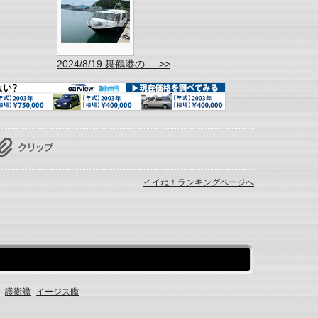
2024/8/19 舞鶴港の ... >>
イイね！ランキングページへ
護衛艦
イージス艦