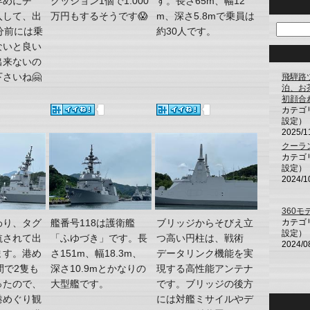
早めにチ
クッション1個で1.000
す。長さ65m、幅12
入して、出
万円もするそうです😱
m、深さ5.8mで乗員は
分前には乗
約30人です。
ないと良い
出来ないの
さいね🤗
飛騨路
泊、お
初顔合
カテゴ
設定）
2025/1
クーラ
カテゴ
設定）
2024/1
360
わり、タグ
艦番号118は護衛艦
ブリッジからそびえ立
カテゴ
設定）
航されて出
「ふゆづき」です。長
つ高い円柱は、戦術
2024/0
ます。港め
さ151m、幅18.3m、
データリンク機能を実
間で2隻も
深さ10.9mとかなりの
現する高性能アンテナ
ったので、
大型艦です。
です。ブリッジの後方
港めぐり観
には対艦ミサイルやデ