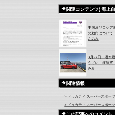
関連コンテンツ
( 海上
中国及びロシア
の動向について（ 
んみみ
3月27日、潜水
うげい」横須賀 ..
みみ
関連情報
> ドゥカティ スーパースポーツ
> ドゥカティ スーパースポー
この記事へのコメント