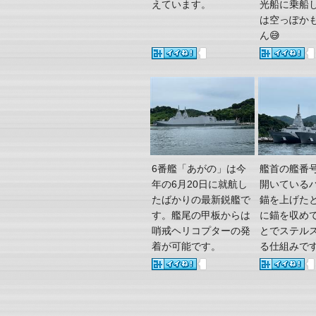
えています。
光船に乗船
は空っぽか
ん😅
6番艦「あがの」は今
艦首の艦番
年の6月20日に就航し
開いている
たばかりの最新鋭艦で
錨を上げた
す。艦尾の甲板からは
に錨を収め
哨戒ヘリコプターの発
とでステル
着が可能です。
る仕組みで