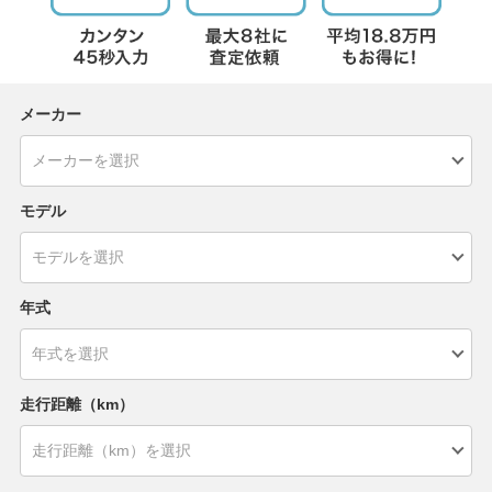
メーカー
モデル
年式
走行距離（km）