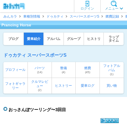
ログイン
メニュー
みんカラ
車種別情報
ドゥカティ
スーパースポーツS
燃費記録
Prancing Horse
ラップ
ブログ
愛車紹介
アルバム
グループ
ヒストリ
タイム
ドゥカティ スーパースポーツS
フォトアル
パーツ
整備
燃費
プロフィール
バム
(14)
(4)
(45)
(1)
クルマレビ
フォトギャラ
ヒストリー
愛車ログ
買い物
ュー
リー
(2)
おっさんぽツーリング〜3回目