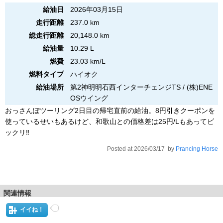
給油日
2026年03月15日
走行距離
237.0 km
総走行距離
20,148.0 km
給油量
10.29 L
燃費
23.03 km/L
燃料タイプ
ハイオク
給油場所
第2神明明石西インターチェンジTS / (株)ENE
OSウイング
おっさんぽツーリング2日目の帰宅直前の給油。8円引きクーポンを
使っているせいもあるけど、和歌山との価格差は25円/Lもあってビ
ックリ‼️
Posted at 2026/03/17 by
Prancing Horse
関連情報
イイね！