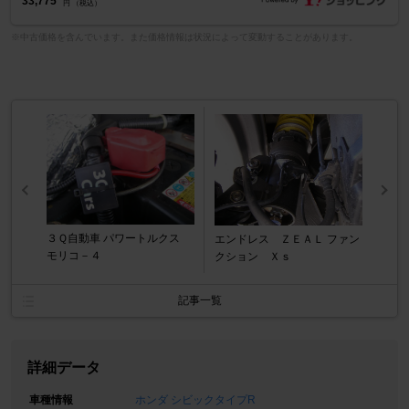
33,775
円 （税込）
※中古価格を含んでいます。また価格情報は状況によって変動することがあります。
３Ｑ自動車 パワートルクス
エンドレス ＺＥＡＬ ファン
モリコ－４
クション Ｘｓ
記事一覧
詳細データ
車種情報
ホンダ シビックタイプR