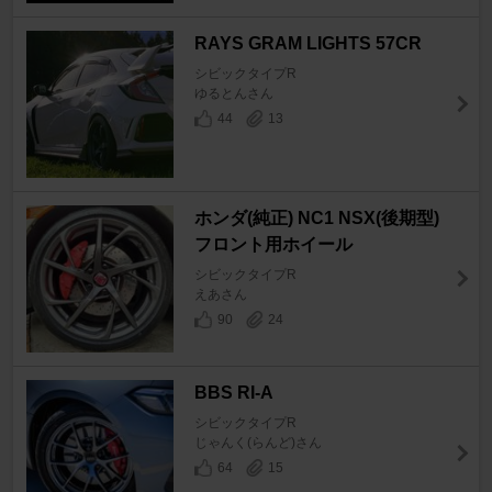
RAYS GRAM LIGHTS 57CR
シビックタイプR
ゆるとんさん
44
13
ホンダ(純正) NC1 NSX(後期型)
フロント用ホイール
シビックタイプR
えあさん
90
24
BBS RI-A
シビックタイプR
じゃんく(らんど)さん
64
15