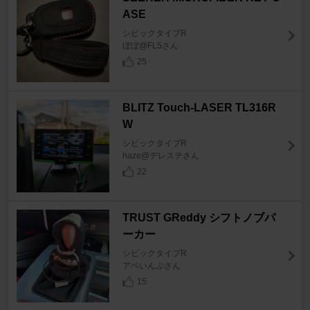
ASE
シビックタイプR
ぼぼ@FL5さん
25
BLITZ Touch-LASER TL316R
W
シビックタイプR
haze@デレステさん
22
TRUST GReddy シフトノブパ
ーカー
シビックタイプR
アベいんぷさん
15