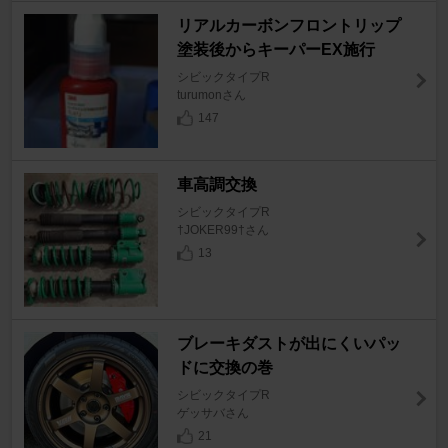
リアルカーボンフロントリップ
塗装後からキーパーEX施行
シビックタイプR
turumonさん
147
車高調交換
シビックタイプR
†JOKER99†さん
13
ブレーキダストが出にくいパッ
ドに交換の巻
シビックタイプR
ゲッサバさん
21