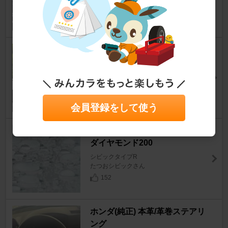
ミラモさん
37
0
YOKOHAMA GT BEYOND
シビックタイプR
Masarさん
19
2
会員登録をして使う
日本ライティング シラザン50
ダイヤモンド200
シビックタイプR
たつおシビックさん
152
ホンダ(純正) 本革/革巻ステアリ
ング