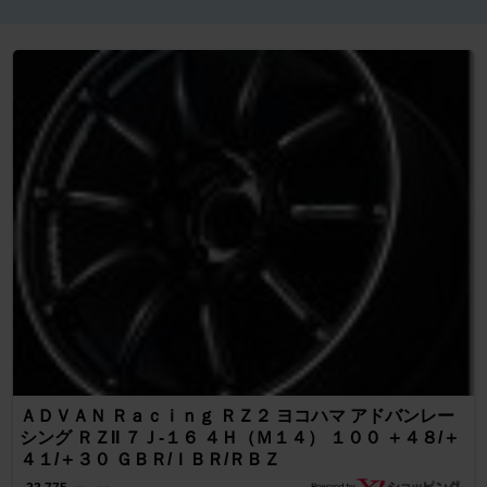
ＡＤＶＡＮ Ｒａｃｉｎｇ ＲＺ２ ヨコハマ アドバンレー
シング ＲＺII ７Ｊ-１６ ４Ｈ（Ｍ１４） １００ ＋４８/＋
４１/＋３０ ＧＢＲ/ＩＢＲ/ＲＢＺ