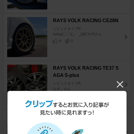
RAYS VOLK RACING CE28N
シビックタイプR
today(〇〇)(_ _)@CH-Rさん
9
0
RAYS VOLK RACING TE37 S
AGA S-plus
シビックタイプR
なぎ。さん
22
0
RAYS VOLK RACING TE37 S
AGA S-plus
シビックタイプR