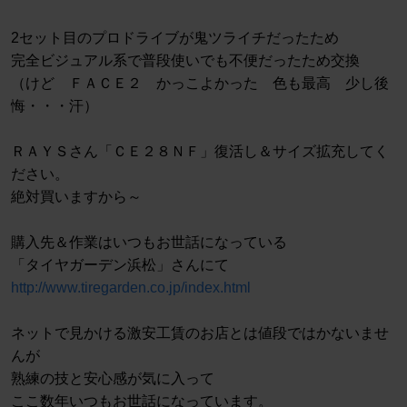
2セット目のプロドライブが鬼ツライチだったため
完全ビジュアル系で普段使いでも不便だったため交換
（けど ＦＡＣＥ２ かっこよかった 色も最高 少し後
悔・・・汗）
ＲＡＹＳさん「ＣＥ２８ＮＦ」復活し＆サイズ拡充してく
ださい。
絶対買いますから～
購入先＆作業はいつもお世話になっている
「タイヤガーデン浜松」さんにて
http://www.tiregarden.co.jp/index.html
ネットで見かける激安工賃のお店とは値段ではかないませ
んが
熟練の技と安心感が気に入って
ここ数年いつもお世話になっています。